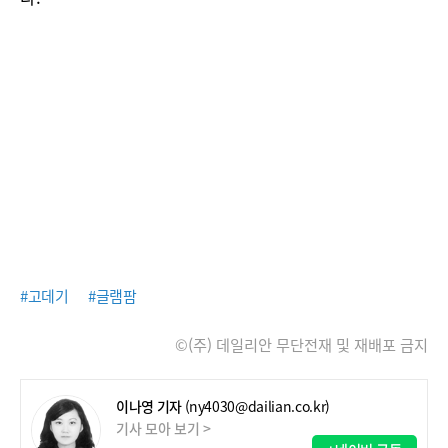
#고데기
#글램팜
©(주) 데일리안 무단전재 및 재배포 금지
이나영 기자
(ny4030@dailian.co.kr)
기사 모아 보기 >