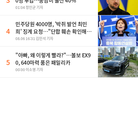
0명 투입…중남미 출신 40%
01:04 정인균 기자
민주당원 4000명, '박쥐 발언 최민
4
희' 징계 요청…"단합 훼손 확인해
야"
08.06 16:31 김민석 기자
"아빠, 왜 이렇게 빨라?"…볼보 EX9
5
0, 640마력 품은 패밀리카
00:00 이소영 기자