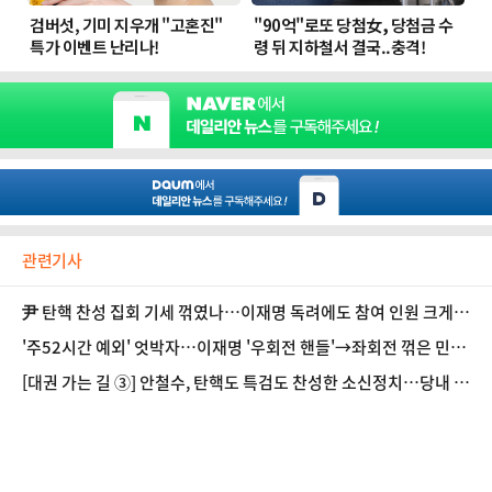
관련기사
尹 탄핵 찬성 집회 기세 꺾였나…이재명 독려에도 참여 인원 크게
줄어
'주52시간 예외' 엇박자…이재명 '우회전 핸들'→좌회전 꺾은 민주
당 [정국 기상대]
[대권 가는 길 ③] 안철수, 탄핵도 특검도 찬성한 소신정치…당내 세
력화 과제