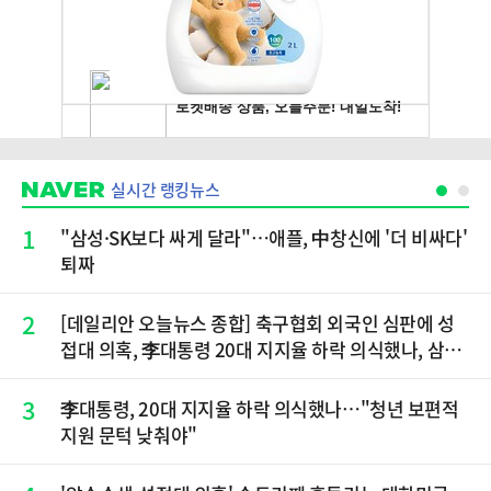
실시간 랭킹뉴스
1
"삼성·SK보다 싸게 달라"…애플, 中창신에 '더 비싸다'
퇴짜
2
[데일리안 오늘뉴스 종합] 축구협회 외국인 심판에 성
접대 의혹, 李대통령 20대 지지율 하락 의식했나, 삼전
닉스 올인은 금물, SK하이닉스 프리마켓 시초가 논란
재점화, 김민석 "과반 승리 가능성 99%" 등
3
李대통령, 20대 지지율 하락 의식했나…"청년 보편적
지원 문턱 낮춰야"