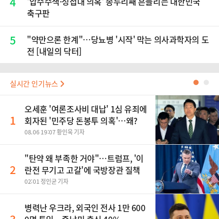
4
'압수수색·성접대 의혹' 송두리째 흔들리는 대한민국
축구판
5
"약만으론 한계"…당뇨병 '시작' 막는 의사과학자의 도
전 [내일의 닥터]
실시간 인기뉴스
●
●
오세훈 '여론조사비 대납' 1심 유죄에
1
회자된 '민주당 돈봉투 의혹'…왜?
08.06 19:07 황인욱 기자
"탄약 왜 부족한 거야"…트럼프, '이
2
란전 무기고 고갈'에 국방장관 질책
02:01 정인균 기자
병력난 우크라, 외국인 전사 1만 600
3