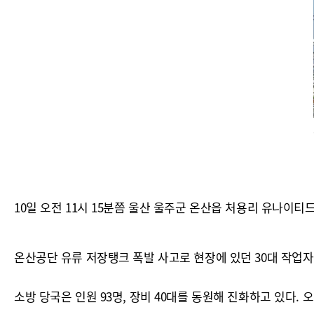
10일 오전 11시 15분쯤 울산 울주군 온산읍 처용리 유나이티
온산공단 유류 저장탱크 폭발 사고로 현장에 있던 30대 작업자
소방 당국은 인원 93명, 장비 40대를 동원해 진화하고 있다. 