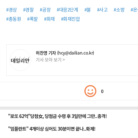
#경상
#경찰
#공장
#대응2단계
#불
#사고
#소방
#
#총동원
#폭발
#화재
#화재진압
허찬영 기자
(hcy@dailian.co.kr)
기사 모아 보기 >
0