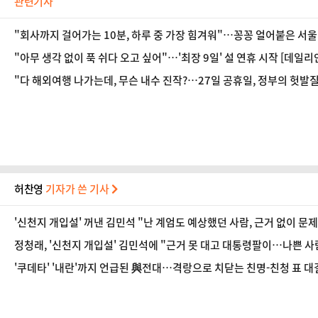
관련기사
"회사까지 걸어가는 10분, 하루 중 가장 힘겨워"…꽁꽁 얼어붙은 서울 
"아무 생각 없이 푹 쉬다 오고 싶어"…'최장 9일' 설 연휴 시작 [데일리안
"다 해외여행 나가는데, 무슨 내수 진작?…27일 공휴일, 정부의 헛발질"
허찬영
기자가 쓴 기사
'신천지 개입설' 꺼낸 김민석 "난 계엄도 예상했던 사람, 근거 없이 문
정청래, '신천지 개입설' 김민석에 "근거 못 대고 대통령팔이…나쁜 사
'쿠데타' '내란'까지 언급된 與전대…격랑으로 치닫는 친명-친청 표 대