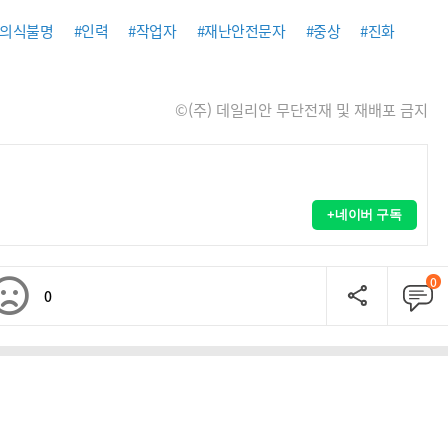
#의식불명
#인력
#작업자
#재난안전문자
#중상
#진화
©(주) 데일리안 무단전재 및 재배포 금지
+네이버 구독
0
0