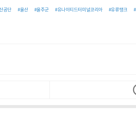
온산공단
#울산
#울주군
#유나이티드터미널코리아
#유류탱크