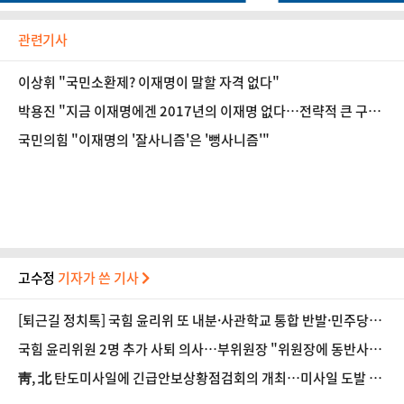
관련기사
이상휘 "국민소환제? 이재명이 말할 자격 없다"
박용진 "지금 이재명에겐 2017년의 이재명 없다…전략적 큰 구
멍"
국민의힘 "이재명의 '잘사니즘'은 '뻥사니즘'"
고수정
기자가 쓴 기사
[퇴근길 정치톡] 국힘 윤리위 또 내분·사관학교 통합 반발·민주당
'주석야청' 설전
국힘 윤리위원 2명 추가 사퇴 의사…부위원장 "위원장에 동반사퇴
요구했으나 거부"
靑, 北 탄도미사일에 긴급안보상황점검회의 개최…미사일 도발 중
단 촉구