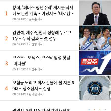
황희, '폐버스 청년주택' 게시물 삭제
1
에도 논란 계속…여당서도 '내로남
불' 비판
08.08 18:06 김주훈 기자
김민석, 제주·인천서 정청래 누르고
2
1위…누적 결과도 金 선두
08.08 19:33 허찬영 기자
코스모로보틱스, 코스닥 입성 첫날
3
‘따따블’
05.11 09:03 서진주 기자
보험금 노리고 회사 건물에 불 지른 6
4
0대…항소심서도 실형
08.08 14:31 황기현 기자
광명시, 8월 11일자 정기인사 단행