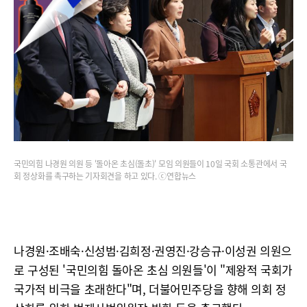
국민의힘 나경원 의원 등 '돌아온 초심(돌초)' 모임 의원들이 10일 국회 소통관에서 국
회 정상화를 촉구하는 기자회견을 하고 있다. ⓒ연합뉴스
나경원·조배숙·신성범·김희정·권영진·강승규·이성권 의원으
로 구성된 '국민의힘 돌아온 초심 의원들'이 "제왕적 국회가
국가적 비극을 초래한다"며, 더불어민주당을 향해 의회 정