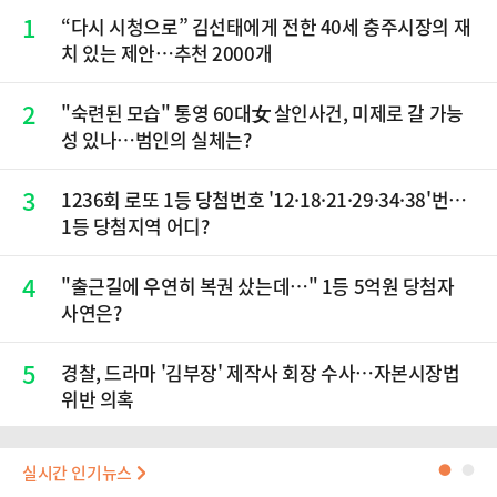
1
“다시 시청으로” 김선태에게 전한 40세 충주시장의 재
치 있는 제안…추천 2000개
2
"숙련된 모습" 통영 60대女 살인사건, 미제로 갈 가능
성 있나…범인의 실체는?
3
1236회 로또 1등 당첨번호 '12·18·21·29·34·38'번…
1등 당첨지역 어디?
4
"출근길에 우연히 복권 샀는데…" 1등 5억원 당첨자
사연은?
5
경찰, 드라마 '김부장' 제작사 회장 수사…자본시장법
위반 의혹
실시간 인기뉴스
●
●