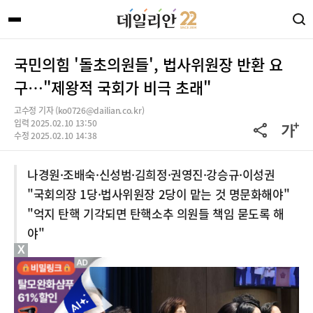
국민의힘 '돌초의원들', 법사위원장 반환 요
구…"제왕적 국회가 비극 초래"
고수정 기자 (ko0726@dailian.co.kr)
입력 2025.02.10 13:50
수정 2025.02.10 14:38
나경원·조배숙·신성범·김희정·권영진·강승규·이성권
"국회의장 1당·법사위원장 2당이 맡는 것 명문화해야"
"억지 탄핵 기각되면 탄핵소추 의원들 책임 묻도록 해
야"
X