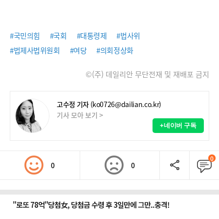
#국민의힘
#국회
#대통령제
#법사위
#법제사법위원회
#여당
#의회정상화
©(주) 데일리안 무단전재 및 재배포 금지
고수정 기자
(ko0726@dailian.co.kr)
기사 모아 보기 >
+네이버 구독
0
0
0