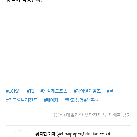
#LCK컵
#T1
#농심레드포스
#라이엇게임즈
#롤
#리그오브레전드
#페이커
#한화생명e스포츠
©(주) 데일리안 무단전재 및 재배포 금지
황지현 기자
(yellowpaper@dailian.co.kr)