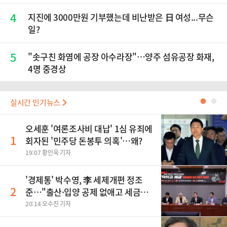
4
지진에 3000만원 기부했는데 비난받은 日 여성...무슨
일?
5
"솟구친 화염에 공장 아수라장"…양주 섬유공장 화재,
4명 중경상
실시간 인기뉴스
●
●
오세훈 '여론조사비 대납' 1심 유죄에
1
회자된 '민주당 돈봉투 의혹'…왜?
19:07 황인욱 기자
'경제통' 박수영, 李 세제개편 정조
2
준…"출산·입양 공제 없애고 세금폭
탄"
20:14 오수진 기자