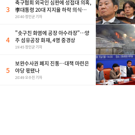
축구협회 외국인 심판에 성접대 의혹,
3
李대통령 20대 지지율 하락 의식했
나, 삼전닉스 올인은 금물, SK하이닉
20:40 정인균 기자
스 프리마켓 시초가 논란 재점화, 김
민석 "과반 승리 가능성 99%" 등
"솟구친 화염에 공장 아수라장"…양
4
주 섬유공장 화재, 4명 중경상
19:45 정인균 기자
보완수사권 폐지 진통…대책 마련은
5
야당 몫됐나
20:49 오수진 기자