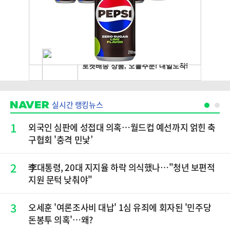
실시간 랭킹뉴스
1
외국인 심판에 성접대 의혹…월드컵 예선까지 얽힌 축
구협회 '충격 민낯’
2
李대통령, 20대 지지율 하락 의식했나…"청년 보편적
지원 문턱 낮춰야"
3
오세훈 '여론조사비 대납' 1심 유죄에 회자된 '민주당
돈봉투 의혹'…왜?