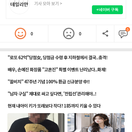
기사 모아 보기 >
+네이버 구독
0
0
0