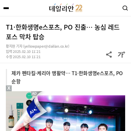
T1·한화생명e스포츠, PO 진출… 농심 레드
포스 막차 탑승
황지현 기자 (yellowpaper@dailian.co.kr)
입력 2025.02.10 11:21
수정 2025.02.10 11:21
제카 펜타킬·케리아 맹활약… T1·한화생명e스포츠, PO
순항
X