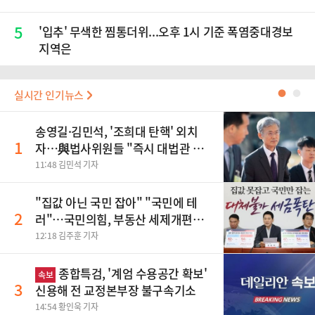
5
'입추' 무색한 찜통더위...오후 1시 기준 폭염중대경보
지역은
실시간 인기뉴스
●
●
송영길·김민석, '조희대 탄핵' 외치
1
자…與법사위원들 "즉시 대법관 제
청하라"
11:48 김민석 기자
"집값 아닌 국민 잡아" "국민에 테
2
러"…국민의힘, 부동산 세제개편안
맹폭
12:18 김주훈 기자
종합특검, '계엄 수용공간 확보'
속보
3
신용해 전 교정본부장 불구속기소
14:54 황인욱 기자