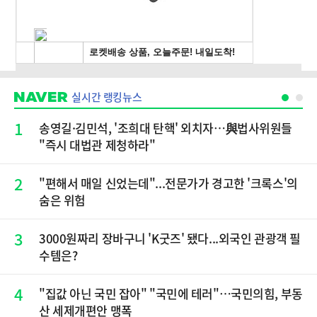
실시간 랭킹뉴스
1
송영길·김민석, '조희대 탄핵' 외치자…與법사위원들
"즉시 대법관 제청하라"
2
"편해서 매일 신었는데"...전문가가 경고한 '크록스'의
숨은 위험
3
3000원짜리 장바구니 'K굿즈' 됐다...외국인 관광객 필
수템은?
4
"집값 아닌 국민 잡아" "국민에 테러"…국민의힘, 부동
산 세제개편안 맹폭