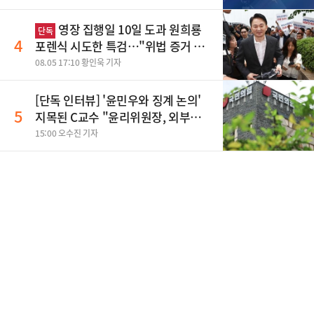
영장 집행일 10일 도과 원희룡
단독
4
포렌식 시도한 특검…"위법 증거 수
집" 지적
08.05 17:10 황인욱 기자
[단독 인터뷰] '윤민우와 징계 논의'
5
지목된 C교수 "윤리위원장, 외부와
논의 잘못된 행위"
15:00 오수진 기자