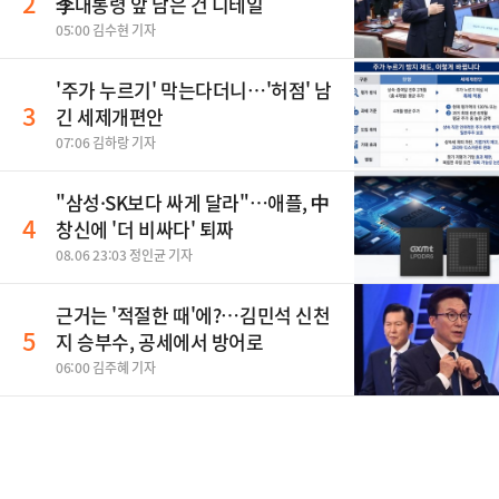
2
李대통령 앞 남은 건 디테일
05:00 김수현 기자
'주가 누르기' 막는다더니…'허점' 남
3
긴 세제개편안
07:06 김하랑 기자
"삼성·SK보다 싸게 달라"…애플, 中
4
창신에 '더 비싸다' 퇴짜
08.06 23:03 정인균 기자
근거는 '적절한 때'에?…김민석 신천
5
지 승부수, 공세에서 방어로
06:00 김주혜 기자