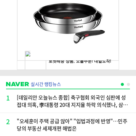
실시간 랭킹뉴스
1
[데일리안 오늘뉴스 종합] 축구협회 외국인 심판에 성
접대 의혹, 李대통령 20대 지지율 하락 의식했나, 삼전
닉스 올인은 금물, SK하이닉스 프리마켓 시초가 논란
재점화, 김민석 "과반 승리 가능성 99%" 등
2
"오세훈이 주택 공급 않아" "입법과정에 반영"…민주
당의 부동산 세제개편 해법은