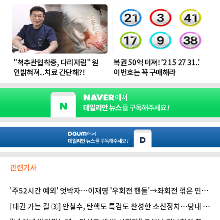
관련기사
'주52시간 예외' 엇박자…이재명 '우회전 핸들'→좌회전 꺾은 민주
당 [정국 기상대]
[대권 가는 길 ③] 안철수, 탄핵도 특검도 찬성한 소신정치…당내 세
력화 과제