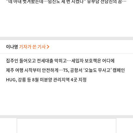
"네 아내 벗겨봤는데…임신도 세 번 시켰다" 유부남 전남친의 끔찍
한 스토킹
이나영
기자가 쓴 기사
집주인 들어오고 전세대출 막히고…세입자 보호책은 어디에
제주 여행 시작부터 안전하게…TS, 공항서 ‘오늘도 무사고’ 캠페인
HUG, 강릉 등 8월 미분양 관리지역 4곳 지정