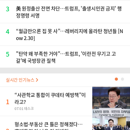
3
美 원정출산 전면 차단…트럼프, '출생시민권 금지' 행
정명령 서명
4
“월급만으론 집 못 사”…레버리지에 올라탄 청년들 [N
ow 2.30]
5
"탄약 왜 부족한 거야"…트럼프, '이란전 무기고 고
갈'에 국방장관 질책
실시간 인기뉴스
●
●
“사관학교 통합이 쿠데타 예방책”이
1
라고?
07:01 데스크
형소법·부동산 큰 틀은 정해졌다…