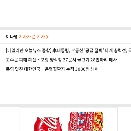
이나영
기자가 쓴 기사
[데일리안 오늘뉴스 종합] 李대통령, 부동산 '공급 절벽' 타개 총력전, 국
고수온 피해 확산…포항 양식장 27곳서 물고기 28만마리 폐사
폭염 덮친 대한민국…온열질환자 누적 3000명 넘어