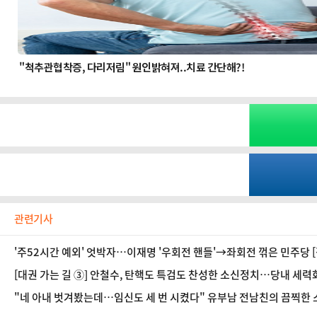
관련기사
'주52시간 예외' 엇박자…이재명 '우회전 핸들'→좌회전 꺾은 민주당 
[대권 가는 길 ③] 안철수, 탄핵도 특검도 찬성한 소신정치…당내 세력
"네 아내 벗겨봤는데…임신도 세 번 시켰다" 유부남 전남친의 끔찍한