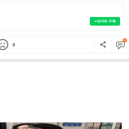
+네이버 구독
0
0