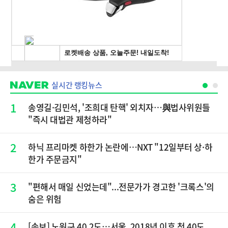
실시간 랭킹뉴스
1
송영길·김민석, '조희대 탄핵' 외치자…與법사위원들
"즉시 대법관 제청하라"
2
하닉 프리마켓 하한가 논란에…NXT "12일부터 상·하
한가 주문금지"
3
"편해서 매일 신었는데"...전문가가 경고한 '크록스'의
숨은 위험
4
[속보] 노원구 40.2도…서울, 2018년 이후 첫 40도