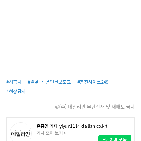
#시흥시
#월곶~배곧연결보도교
#춘천사이로248
#현장답사
©(주) 데일리안 무단전재 및 재배포 금지
윤종열 기자
(yiyun111@dailian.co.kr)
기사 모아 보기 >
+네이버 구독