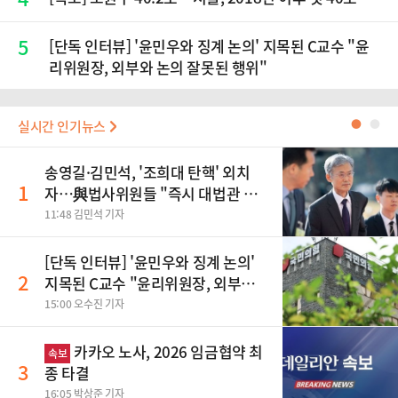
5
[단독 인터뷰] '윤민우와 징계 논의' 지목된 C교수 "윤
리위원장, 외부와 논의 잘못된 행위"
실시간 인기뉴스
●
●
송영길·김민석, '조희대 탄핵' 외치
1
자…與법사위원들 "즉시 대법관 제
청하라"
11:48 김민석 기자
[단독 인터뷰] '윤민우와 징계 논의'
2
지목된 C교수 "윤리위원장, 외부와
논의 잘못된 행위"
15:00 오수진 기자
카카오 노사, 2026 임금협약 최
속보
3
종 타결
16:05 박상준 기자