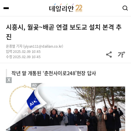
시흥시, 월곶~배곧 연결 보도교 설치 본격 추
진
윤종열 기자 (yiyun111@dailian.co.kr)
입력 2025.02.09 10:45
수정 2025.02.09 10:45
작년 말 개통된 ‘춘천사이로248’현장 답사
X