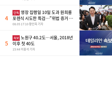
영장 집행일 10일 도과 원희룡
단독
4
포렌식 시도한 특검…"위법 증거 수
집" 지적
08.05 17:10 황인욱 기자
노원구 40.2도…서울, 2018년
속보
5
이후 첫 40도
15:44 이홍석 기자