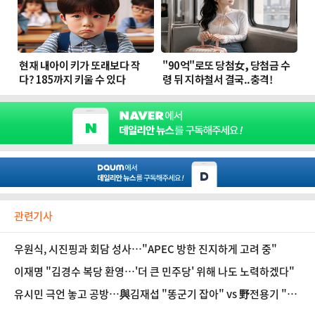
관련기사
우원식, 시진핑과 회담 성사…"APEC 방한 진지하게 고려 중"
이재명 "김경수 복당 환영…'더 큰 민주당' 위해 나도 노력하겠다"
유시민 극언 놓고 공방…與김재섭 "똥군기 잡아" vs 野전용기 "집
안 관리부터"