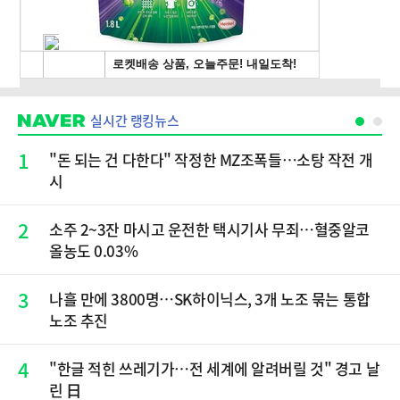
실시간 랭킹뉴스
1
"돈 되는 건 다한다" 작정한 MZ조폭들…소탕 작전 개
시
2
소주 2~3잔 마시고 운전한 택시기사 무죄…혈중알코
올농도 0.03%
3
나흘 만에 3800명…SK하이닉스, 3개 노조 묶는 통합
노조 추진
4
"한글 적힌 쓰레기가…전 세계에 알려버릴 것" 경고 날
린 日