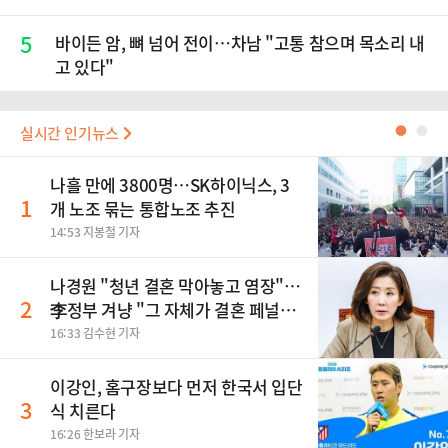
5
바이든 암, 뼈 넘어 전이…차남 "고통 참으며 목소리 내
고 있다"
실시간 인기뉴스
●
●
나흘 만에 3800명…SK하이닉스, 3
1
개 노조 묶는 통합노조 추진
14:53 지봉철 기자
나경원 "청년 결혼 막아놓고 염장"…
2
李정부 겨냥 "그 자체가 결혼 페널
티"
16:33 김수현 기자
이강인, 홈구장보다 먼저 한국서 입단
3
식 치른다
16:26 한보라 기자