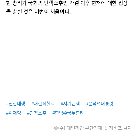
한 총리가 국회의 탄핵소추안 가결 이후 헌재에 대한 입장
을 밝힌 것은 이번이 처음이다.
#권한대행
#내란죄철회
#사기탄핵
#윤석열대통령
#이재명
#탄핵소추
#한덕수국무총리
©(주) 데일리안 무단전재 및 재배포 금지