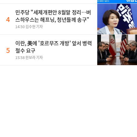
민주당 "세제개편안 8월말 정리…버
4
스하우스는 해프닝, 청년들께 송구"
14:50 김수현 기자
이란, 美에 '호르무즈 개방' 앞서 병력
5
철수 요구
15:58 한보라 기자