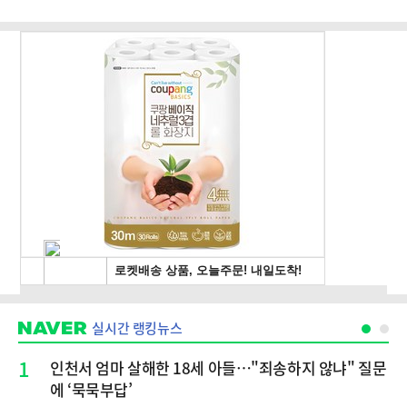
실시간 랭킹뉴스
1
인천서 엄마 살해한 18세 아들…"죄송하지 않냐" 질문
에 ‘묵묵부답’