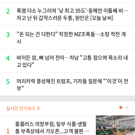
2
폭염 다소 누그러져 '낮 최고 35도'·동해안 이틀째 비…
자고 난 뒤 갑작스러운 두통, 원인은 [오늘 날씨]
3
"돈 되는 건 다한다" 작정한 MZ조폭들…소탕 작전 개
시
4
바이든 암, 뼈 넘어 전이…차남 "고통 참으며 목소리 내
고 있다"
5
머리카락 풍성해진 트럼프, 기자들 질문에 "'이것'이 전
부"
실시간 인기뉴스
●
●
홈플러스 의정부점, 일부 식품·생필
1
품 부족상태서 가오픈...고객 불편 가