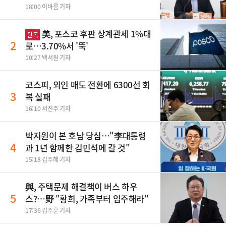
행군 한다
18:00 이바름 기자
美, 포스코 후판 상계관세 1%대
단독
2
로…3.70%서 '뚝'
10:27 백서원 기자
코스피, 외인 매도 전환에 6300선 회
3
복 실패
16:10 서진주 기자
박지원이 본 호남 당심…"李대통령
4
과 1년 함께한 김민석에 갈 것"
15:18 김주혜 기자
與, 주택문제 해결책이 버스 하우
5
스?…野 "황희, 가족부터 입주해라"
17:36 김주훈 기자