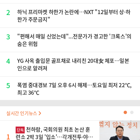
2
하닉 프리마켓 하한가 논란에…NXT "12일부터 상·하
한가 주문금지"
3
"편해서 매일 신었는데"...전문가가 경고한 '크록스'의
숨은 위험
4
YG 사옥 출입문 골프채로 내리친 20대女 체포…일본
인으로 알려져
5
폭염 중대경보 7일 오후 6시 해제…토요일 최저 22℃,
최고 36℃
실시간 인기뉴스
●
●
천하람, 국회의원 최초 논산 훈
단독
1
련소 2박 3일 '입소'…각개전투·야간