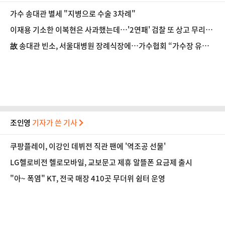
가수 송대관 별세 "지병으로 수술 3차례"
이재용 기소한 이복현은 사과했는데…'2연패' 검찰 또 상고 무리
수?
故 송대관 빈소, 서울대병원 장례식장에…가수협회 “가수장 유족
뜻 따를 것”
조인영
기자가 쓴 기사
쿠팡플레이, 이강인 데뷔전 직관 팬에 '역조공 선물'
LG헬로비전 헬로모바일, 교보문고 제휴 알뜰폰 요금제 출시
"아~ 폭염" KT, 전국 매장 410곳 무더위 쉼터 운영