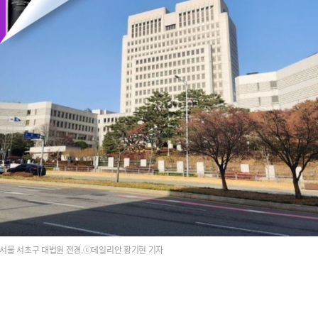
서울 서초구 대법원 전경.ⓒ데일리안 황기현 기자