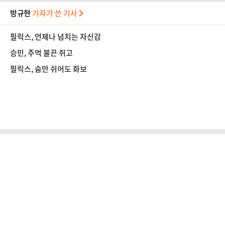
방규현
기자가 쓴 기사
필릭스, 언제나 넘치는 자신감
승민, 주먹 불끈 쥐고
필릭스, 숨만 쉬어도 화보