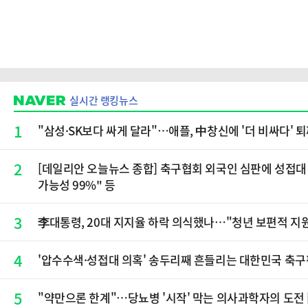
실시간 랭킹뉴스
1
"삼성·SK보다 싸게 달라"…애플, 中창신에 '더 비싸다' 
2
[데일리안 오늘뉴스 종합] 축구협회 외국인 심판에 성접대 
가능성 99%" 등
3
李대통령, 20대 지지율 하락 의식했나…"청년 보편적 지
4
'압수수색·성접대 의혹' 송두리째 흔들리는 대한민국 축
5
"약만으론 한계"…당뇨병 '시작' 막는 의사과학자의 도전 