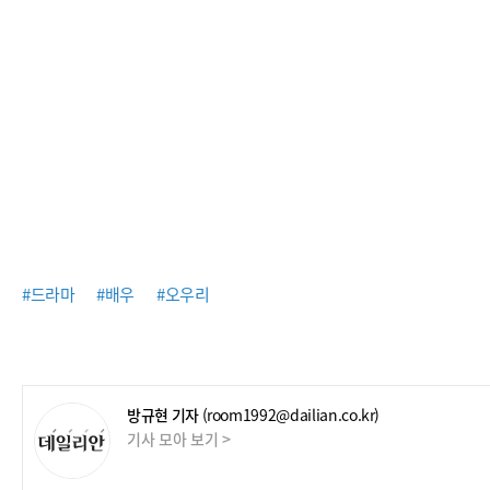
#드라마
#배우
#오우리
방규현 기자
(room1992@dailian.co.kr)
기사 모아 보기 >