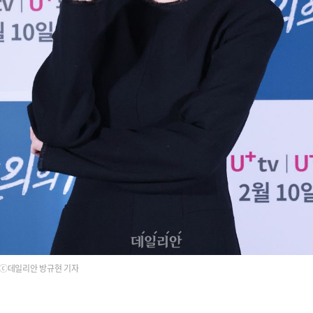
ⓒ데일리안 방규현 기자