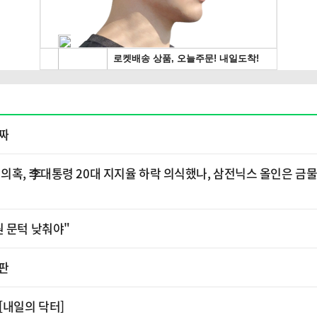
퇴짜
의혹, 李대통령 20대 지지율 하락 의식했나, 삼전닉스 올인은 금물
원 문턱 낮춰야"
구판
[내일의 닥터]