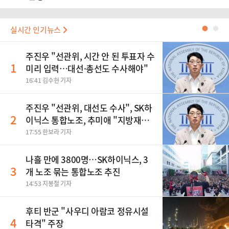
실시간 인기뉴스
●
●
주진우 "선관위, 시간 안 된 투표자 수
1
미리 입력…대선·총선도 수사해야"
16:41 김수현 기자
주진우 "선관위, 대선도 수사", SK하
2
이닉스 통합노조, 추미애 "지방재정
바꿔야", 세제개편 이달 정리 등
17:55 한보라 기자
나흘 만에 3800명…SK하이닉스, 3
3
개 노조 묶는 통합노조 추진
14:53 지봉철 기자
후티 반군 "사우디 아람코 정유시설
4
타격" 주장