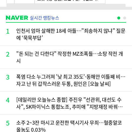
실시간 랭킹뉴스
1
인천서 엄마 살해한 18세 아들…"죄송하지 않냐" 질문
에 ‘묵묵부답’
2
"돈 되는 건 다한다" 작정한 MZ조폭들…소탕 작전 개
시
3
폭염 다소 누그러져 '낮 최고 35도'·동해안 이틀째 비…
자고 난 뒤 갑작스러운 두통, 원인은 [오늘 날씨]
4
[데일리안 오늘뉴스 종합] 주진우 "선관위, 대선도 수
사", SK하이닉스 통합노조, 추미애 "지방재정 바꿔
야", 세제개편 이달 정리 등
5
소주 2~3잔 마시고 운전한 택시기사 무죄…혈중알코
올농도 0.03%