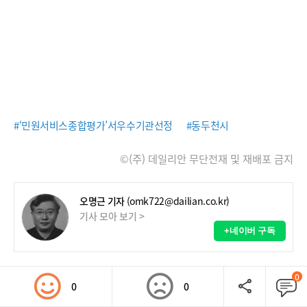
#‘민원서비스종합평가’서우수기관선정
#동두천시
©(주) 데일리안 무단전재 및 재배포 금지
오명근 기자
(omk722@dailian.co.kr)
기사 모아 보기 >
+네이버 구독
0
0
0