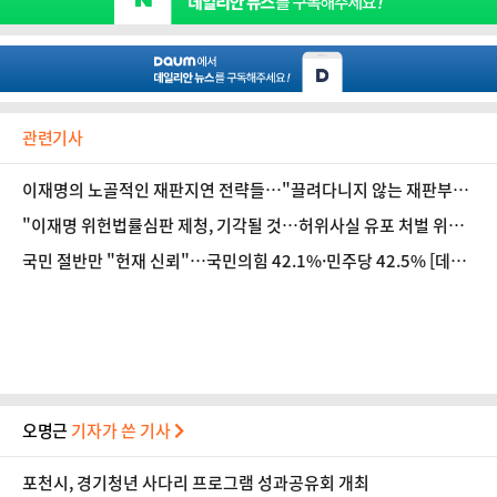
관련기사
이재명의 노골적인 재판지연 전략들…"끌려다니지 않는 재판부의
강행의지·결단 필요" [법조계에 물어보니 617]
"이재명 위헌법률심판 제청, 기각될 것…허위사실 유포 처벌 위헌
되면 유권자 선거권 침해" [법조계에 물어보니 616]
국민 절반만 "헌재 신뢰"…국민의힘 42.1%·민주당 42.5% [데일
리안 여론조사]
오명근
기자가 쓴 기사
포천시, 경기청년 사다리 프로그램 성과공유회 개최