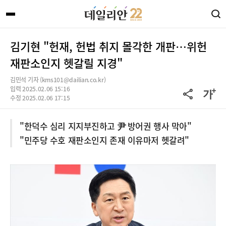
김기현 "헌재, 헌법 취지 몰각한 개판…위헌
재판소인지 헷갈릴 지경"
김민석 기자 (kms101@dailian.co.kr)
입력 2025.02.06 15:16
수정 2025.02.06 17:15
"한덕수 심리 지지부진하고 尹 방어권 행사 막아"
"민주당 수호 재판소인지 존재 이유마저 헷갈려"