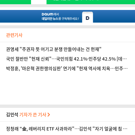
관련기사
권영세 "주권자 뜻 어기고 분쟁 만들어내는 건 헌재"
국민 절반만 "헌재 신뢰"…국민의힘 42.1%·민주당 42.5% [데일
리안 여론조사]
박정훈, '마은혁 권한쟁의심판' 연기에 "헌재 역사에 치욕…민주당,
멍청한 바보들"
김민석
기자가 쓴 기사
정청래 "金, 레버리지 ETF 사과하라"…김민석 "자기 얼굴에 침 뱉