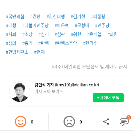
#국민의힘
#권한
#권한대행
#김기현
#대통령
#대행
#더불어민주당
#마은혁
#문형배
#민주당
#사퇴
#소장
#심리
#심판
#위헌
#윤석열
#의원
#쟁의
#총리
#탄핵
#탄핵소추안
#한덕수
#헌법재판소
#헌재
©(주) 데일리안 무단전재 및 재배포 금지
김민석 기자
(kms101@dailian.co.kr)
기사 모아 보기 >
+네이버 구독
0
0
0