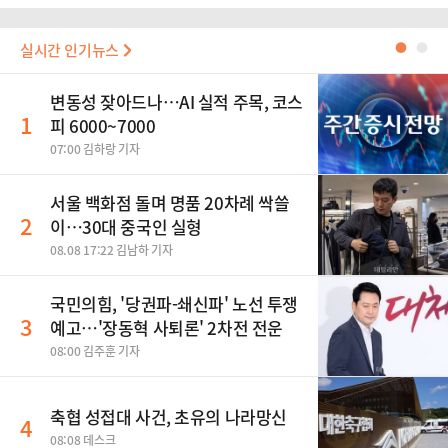
실시간 인기뉴스
●
●
변동성 잦아드나…AI 실적 주목, 코스
1
피 6000~7000
07:00 김하랑 기자
서울 백화점 돌며 명품 20차례 싹쓸
2
이…30대 중국인 실형
08.08 17:22 김남하 기자
국민의힘, '당권파-쇄신파' 노선 투쟁
3
예고…'장동혁 사퇴론' 2차전 전운
08:00 김주훈 기자
축협 성접대 사건, 초유의 나라망신
4
08:08 데스크