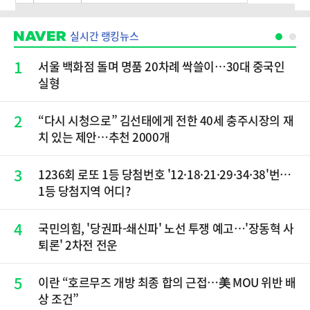
실시간 랭킹뉴스
1
서울 백화점 돌며 명품 20차례 싹쓸이…30대 중국인
실형
2
“다시 시청으로” 김선태에게 전한 40세 충주시장의 재
치 있는 제안…추천 2000개
3
1236회 로또 1등 당첨번호 '12·18·21·29·34·38'번…
1등 당첨지역 어디?
4
국민의힘, '당권파-쇄신파' 노선 투쟁 예고…'장동혁 사
퇴론' 2차전 전운
5
이란 “호르무즈 개방 최종 합의 근접…美 MOU 위반 배
상 조건”