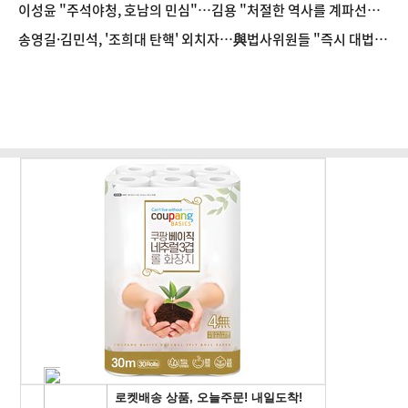
기"
이성윤 "주석야청, 호남의 민심"…김용 "처절한 역사를 계파선거
말장난으로 쓰나"
송영길·김민석, '조희대 탄핵' 외치자…與법사위원들 "즉시 대법
관 제청하라"