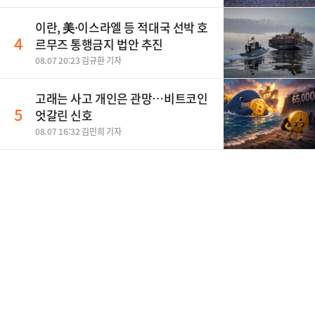
이란, 美·이스라엘 등 적대국 선박 호
4
르무즈 통행금지 법안 추진
08.07 20:23 김규환 기자
고래는 사고 개인은 관망…비트코인
5
엇갈린 신호
08.07 16:32 김민희 기자