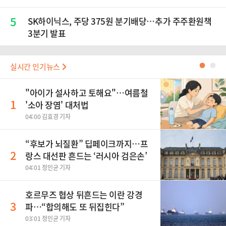
5
SK하이닉스, 주당 375원 분기배당…추가 주주환원책
3분기 발표
실시간 인기뉴스
●
●
"아이가 설사하고 토해요"…여름철
1
'소아 장염' 대처법
04:00 김효경 기자
“후보가 뇌질환” 딥페이크까지…프
2
랑스 대선판 흔드는 ‘러시아 검은손’
04:01 정인균 기자
호르무즈 협상 뒤흔드는 이란 강경
3
파…“합의해도 또 뒤집힌다”
03:01 정인균 기자