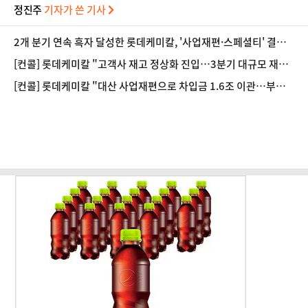
정진주
기자가 쓴 기사
2개 분기 연속 흑자 달성한 롯데케미칼, '사업재편·스페셜티' 결실
(종합)
[컨콜] 롯데케미칼 "고객사 재고 정상화 진입…3분기 대규모 재고
축적 가능성 제한적"
[컨콜] 롯데케미칼 "대산 사업재편으로 차입금 1.6조 이관…부채
비율 감소 기대"