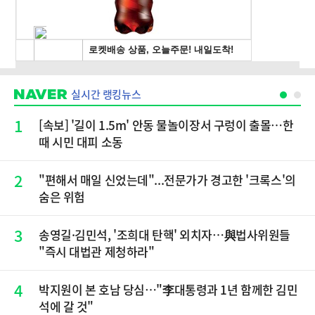
실시간 랭킹뉴스
1
[속보] '길이 1.5m' 안동 물놀이장서 구렁이 출몰…한
때 시민 대피 소동
2
"편해서 매일 신었는데"...전문가가 경고한 '크록스'의
숨은 위험
3
송영길·김민석, '조희대 탄핵' 외치자…與법사위원들
"즉시 대법관 제청하라"
4
박지원이 본 호남 당심…"李대통령과 1년 함께한 김민
석에 갈 것"