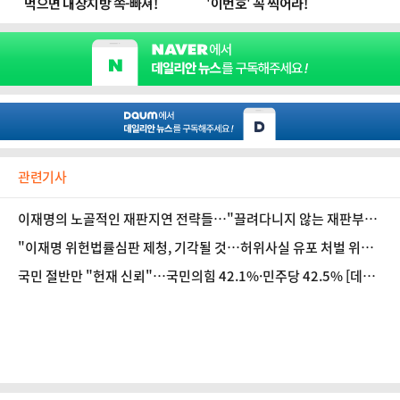
관련기사
이재명의 노골적인 재판지연 전략들…"끌려다니지 않는 재판부의
강행의지·결단 필요" [법조계에 물어보니 617]
"이재명 위헌법률심판 제청, 기각될 것…허위사실 유포 처벌 위헌
되면 유권자 선거권 침해" [법조계에 물어보니 616]
국민 절반만 "헌재 신뢰"…국민의힘 42.1%·민주당 42.5% [데일
리안 여론조사]