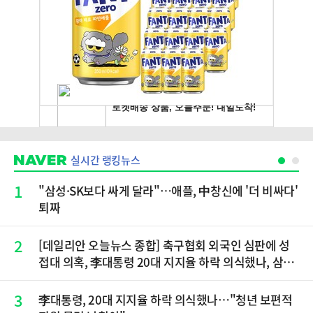
실시간 랭킹뉴스
1
"삼성·SK보다 싸게 달라"…애플, 中창신에 '더 비싸다'
퇴짜
2
[데일리안 오늘뉴스 종합] 축구협회 외국인 심판에 성
접대 의혹, 李대통령 20대 지지율 하락 의식했나, 삼전
닉스 올인은 금물, SK하이닉스 프리마켓 시초가 논란
재점화, 김민석 "과반 승리 가능성 99%" 등
3
李대통령, 20대 지지율 하락 의식했나…"청년 보편적