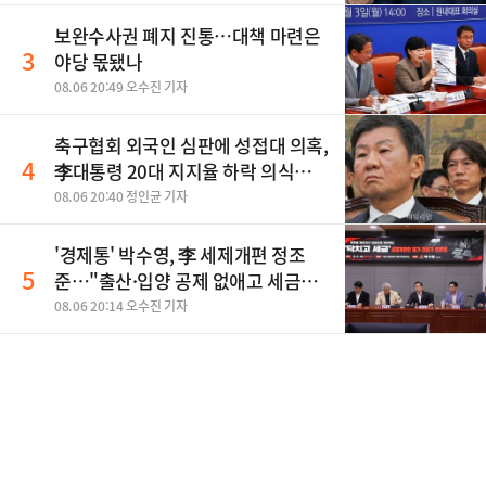
보완수사권 폐지 진통…대책 마련은
3
야당 몫됐나
08.06 20:49 오수진 기자
축구협회 외국인 심판에 성접대 의혹,
4
李대통령 20대 지지율 하락 의식했
나, 삼전닉스 올인은 금물, SK하이닉
08.06 20:40 정인균 기자
스 프리마켓 시초가 논란 재점화, 김
민석 "과반 승리 가능성 99%" 등
'경제통' 박수영, 李 세제개편 정조
5
준…"출산·입양 공제 없애고 세금폭
탄"
08.06 20:14 오수진 기자