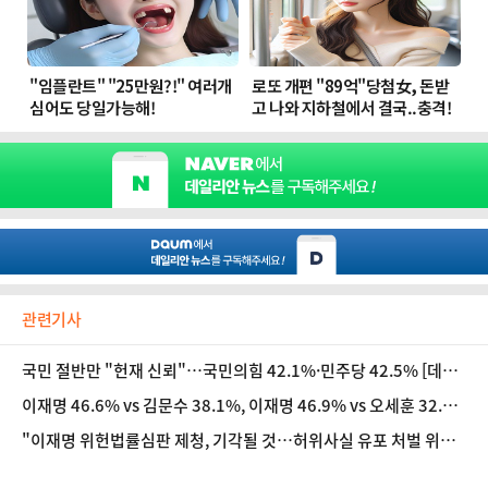
관련기사
국민 절반만 "헌재 신뢰"…국민의힘 42.1%·민주당 42.5% [데일
리안 여론조사]
이재명 46.6% vs 김문수 38.1%, 이재명 46.9% vs 오세훈 32.
1% [데일리안 여론조사]
"이재명 위헌법률심판 제청, 기각될 것…허위사실 유포 처벌 위헌
되면 유권자 선거권 침해" [법조계에 물어보니 616]