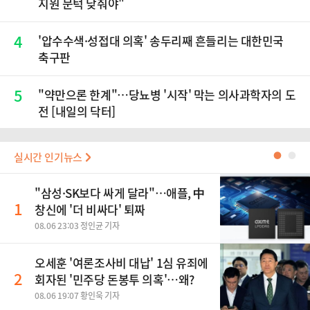
지원 문턱 낮춰야"
4
'압수수색·성접대 의혹' 송두리째 흔들리는 대한민국
축구판
5
"약만으론 한계"…당뇨병 '시작' 막는 의사과학자의 도
전 [내일의 닥터]
실시간 인기뉴스
●
●
"삼성·SK보다 싸게 달라"…애플, 中
1
창신에 '더 비싸다' 퇴짜
08.06 23:03 정인균 기자
오세훈 '여론조사비 대납' 1심 유죄에
2
회자된 '민주당 돈봉투 의혹'…왜?
08.06 19:07 황인욱 기자