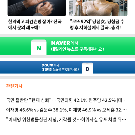
관련기사
국민 절반만 "헌재 신뢰"…국민의힘 42.1%·민주당 42.5% [데일
리안 여론조사]
이재명 46.6% vs 김문수 38.1%, 이재명 46.9% vs 오세훈 32.
1% [데일리안 여론조사]
"이재명 위헌법률심판 제청, 기각될 것…허위사실 유포 처벌 위헌
되면 유권자 선거권 침해" [법조계에 물어보니 616]