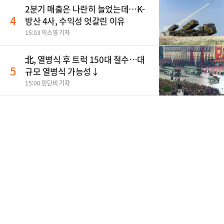
2분기 매출은 나란히 늘었는데…K-
4
방산 4사, 수익성 엇갈린 이유
15:03 이소영 기자
北, 열병식 후 트럭 150대 철수…대
5
규모 열병식 가능성↓
15:00 민단비 기자