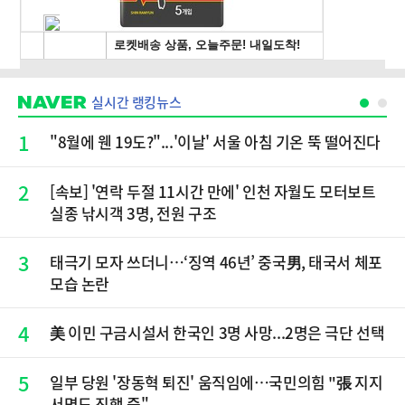
실시간 랭킹뉴스
1
"8월에 웬 19도?"...'이날' 서울 아침 기온 뚝 떨어진다
2
[속보] '연락 두절 11시간 만에' 인천 자월도 모터보트
실종 낚시객 3명, 전원 구조
3
태극기 모자 쓰더니…‘징역 46년’ 중국男, 태국서 체포
모습 논란
4
美 이민 구금시설서 한국인 3명 사망...2명은 극단 선택
5
일부 당원 '장동혁 퇴진' 움직임에…국민의힘 "張 지지
서명도 진행 중"