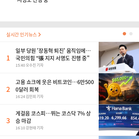
실시간 인기뉴스
●
●
일부 당원 '장동혁 퇴진' 움직임에…
1
국민의힘 "張 지지 서명도 진행 중"
15:40 오수진 기자
고용 쇼크에 웃은 비트코인…6만500
2
0달러 회복
16:24 김민희 기자
게걸음 코스피…뛰는 코스닥 7% 상
3
승 마감
16:10 강현태 기자