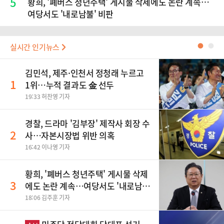
5
황희, '폐버스 청년주택' 게시물 삭제에도 논란 계속…
여당서도 '내로남불' 비판
실시간 인기뉴스
●
●
김민석, 제주·인천서 정청래 누르고
1
1위…누적 결과도 金 선두
19:33 허찬영 기자
경찰, 드라마 '김부장' 제작사 회장 수
2
사…자본시장법 위반 의혹
16:42 이나영 기자
황희, '폐버스 청년주택' 게시물 삭제
3
에도 논란 계속…여당서도 '내로남
불' 비판
18:06 김주훈 기자