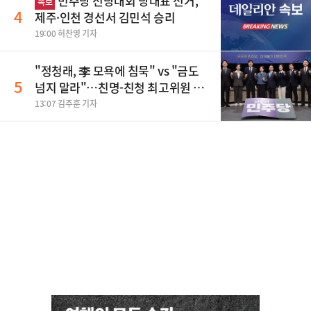
민주당 전당대회 당대표 선거,
속보
4
제주·인천 경선서 김민석 승리
19:00 허찬영 기자
"정청래, 李 모욕에 침묵" vs "금도
5
넘지 말라"…친명-친청 최고위원 후
보, 제주서 격돌
13:07 김주훈 기자