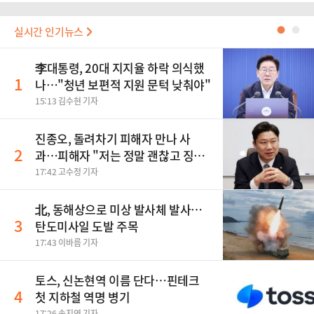
실시간 인기뉴스
●
●
李대통령, 20대 지지율 하락 의식했
1
나…"청년 보편적 지원 문턱 낮춰야"
15:13 김수현 기자
진종오, 돌려차기 피해자 만나 사
2
과…피해자 "저는 정말 괜찮고 징계
원치 않아"
17:42 고수정 기자
北, 동해상으로 미상 발사체 발사…
3
탄도미사일 도발 주목
17:43 이바름 기자
토스, 신논현역 이름 단다…핀테크
4
첫 지하철 역명 병기
17:26 손지연 기자