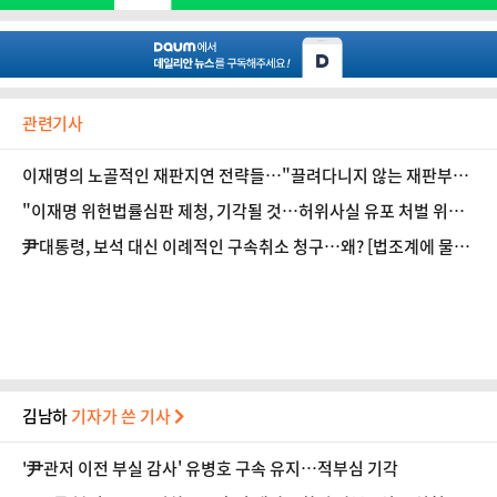
관련기사
이재명의 노골적인 재판지연 전략들…"끌려다니지 않는 재판부의
강행의지·결단 필요" [법조계에 물어보니 617]
"이재명 위헌법률심판 제청, 기각될 것…허위사실 유포 처벌 위헌
되면 유권자 선거권 침해" [법조계에 물어보니 616]
尹대통령, 보석 대신 이례적인 구속취소 청구…왜? [법조계에 물어
보니 615]
김남하
기자가 쓴 기사
'尹관저 이전 부실 감사' 유병호 구속 유지…적부심 기각