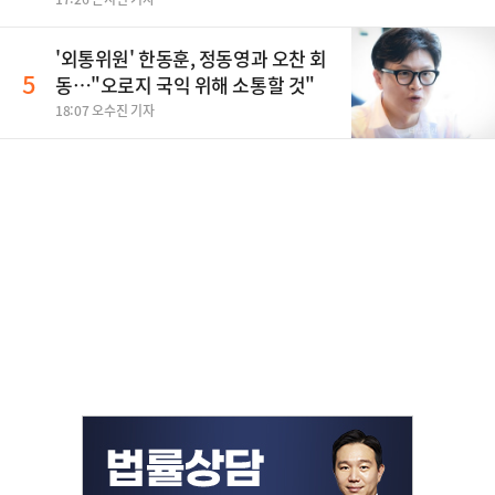
'외통위원' 한동훈, 정동영과 오찬 회
5
동…"오로지 국익 위해 소통할 것"
18:07 오수진 기자