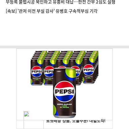
무등록 불법시공 묵인하고 유흥비 대납…한전 간부 2심도 실형
[속보] '관저 이전 부실 감사' 유병호 구속적부심 기각