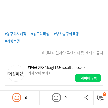
#농구화사커킥
#농구화폭행
#부산농구화폭행
#여성폭행
©(주) 데일리안 무단전재 및 재배포 금지
김남하 기자
(skagk1234@dailian.co.kr)
기사 모아 보기 >
+네이버 구독
0
0
0