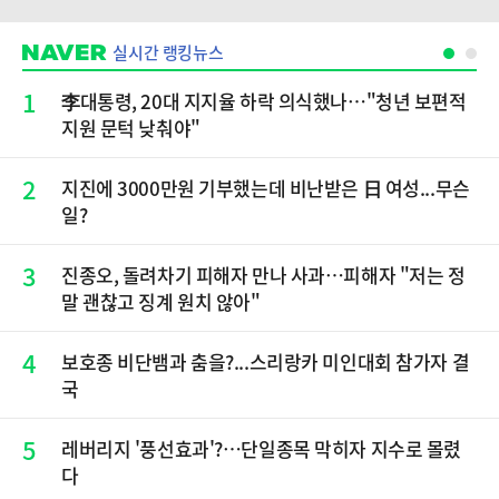
실시간 랭킹뉴스
1
李대통령, 20대 지지율 하락 의식했나…"청년 보편적
지원 문턱 낮춰야"
2
지진에 3000만원 기부했는데 비난받은 日 여성...무슨
일?
3
진종오, 돌려차기 피해자 만나 사과…피해자 "저는 정
말 괜찮고 징계 원치 않아"
4
보호종 비단뱀과 춤을?...스리랑카 미인대회 참가자 결
국
5
레버리지 '풍선효과'?…단일종목 막히자 지수로 몰렸
다