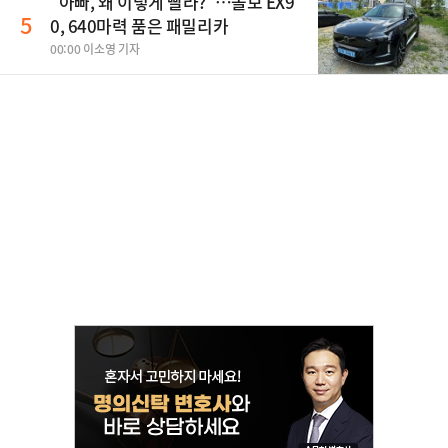
"아빠, 왜 이렇게 빨라?"…볼보 EX9
5
0, 640마력 품은 패밀리카
00:00 이소영 기자