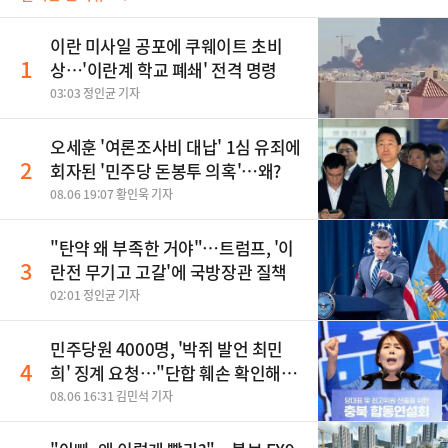
이란 미사일 공포에 쿠웨이트 초비
1
상…'이란계 학교 폐쇄' 전격 명령
03:03 정인균 기자
오세훈 '여론조사비 대납' 1심 유죄에
2
회자된 '민주당 돈봉투 의혹'…왜?
08.06 19:07 황인욱 기자
"탄약 왜 부족한 거야"…트럼프, '이
3
란전 무기고 고갈'에 국방장관 질책
02:01 정인균 기자
민주당원 4000명, '박쥐 발언 최민
4
희' 징계 요청…"단합 훼손 확인해
야"
08.06 16:31 김민석 기자