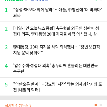
1
"삼성·SK보다 싸게 달라"…애플, 中창신에 '더 비싸다'
퇴짜
2
[데일리안 오늘뉴스 종합] 축구협회 외국인 심판에 성
접대 의혹, 李대통령 20대 지지율 하락 의식했나, 삼전
닉스 올인은 금물, SK하이닉스 프리마켓 시초가 논란
재점화, 김민석 "과반 승리 가능성 99%" 등
3
李대통령, 20대 지지율 하락 의식했나…"청년 보편적
지원 문턱 낮춰야"
4
'압수수색·성접대 의혹' 송두리째 흔들리는 대한민국
축구판
5
"약만으론 한계"…당뇨병 '시작' 막는 의사과학자의 도
전 [내일의 닥터]
실시간 인기뉴스
●
●