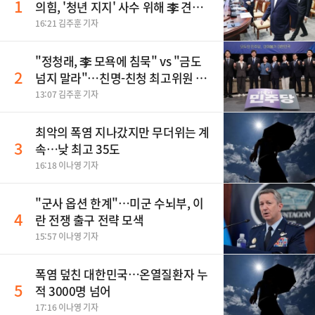
1
의힘, '청년 지지' 사수 위해 李 견제
사활
16:21 김주훈 기자
"정청래, 李 모욕에 침묵" vs "금도
2
넘지 말라"…친명-친청 최고위원 후
보, 제주서 격돌
13:07 김주훈 기자
최악의 폭염 지나갔지만 무더위는 계
3
속…낮 최고 35도
16:18 이나영 기자
"군사 옵션 한계"…미군 수뇌부, 이
4
란 전쟁 출구 전략 모색
15:57 이나영 기자
폭염 덮친 대한민국…온열질환자 누
5
적 3000명 넘어
17:16 이나영 기자