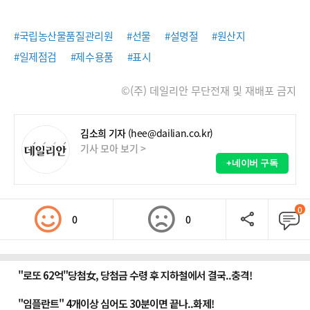
#국립농산물품질관리원
#선물
#설명절
#원산지
#일제점검
#제수용품
#표시
©(주) 데일리안 무단전재 및 재배포 금지
김소희 기자
(hee@dailian.co.kr)
기사 모아 보기 >
+네이버 구독
0
0
0