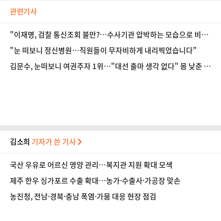
관련기사
"이재명, 검찰 통신조회 불만?…수사기관 압박하는 모습으로 비춰
져" [법조계에 물어보니 614]
"눈 떠보니 정신병원…직원들이 무자비하게 내리찍었습니다"
김문수, 눈떠보니 여권주자 1위…"대선 출마 생각 없다" 몸 낮춘 이
유는 [정국 기상대]
김소희
기자가 쓴 기사
국산 우유로 어르신 영양 관리…복지관 지원 확대 모색
제주 한우 싱가포르 수출 확대…농가·수출사·가공장 맞손
농진청, 전남·경북·충남 폭염·가뭄 대응 현장 점검