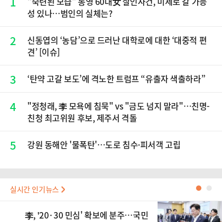
1
"숙련된 모습" 통영 60대女 살인사건, 미제로 갈 가능
성 있나…범인의 실체는?
2
신동엽의 ‘농담’으로 드러난 대학로에 대한 ‘대중적 편
견’ [이슈]
3
‘탄약 고갈 보도’에 격노한 트럼프 “유출자 색출하라”
4
"정청래, 李 모욕에 침묵" vs "금도 넘지 말라"…친명-
친청 최고위원 후보, 제주서 격돌
5
강원 동해안 '물폭탄'…도로 침수·피서객 고립
실시간 인기뉴스
●
●
李, '20·30 민심' 확보에 분주…국민