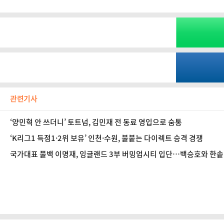
관련기사
‘양민혁 안 쓰더니’ 토트넘, 김민재 전 동료 영입으로 숨통
‘K리그1 득점1·2위 보유’ 인천·수원, 불붙는 다이렉트 승격 경쟁
국가대표 풀백 이명재, 잉글랜드 3부 버밍엄시티 입단…백승호와 한