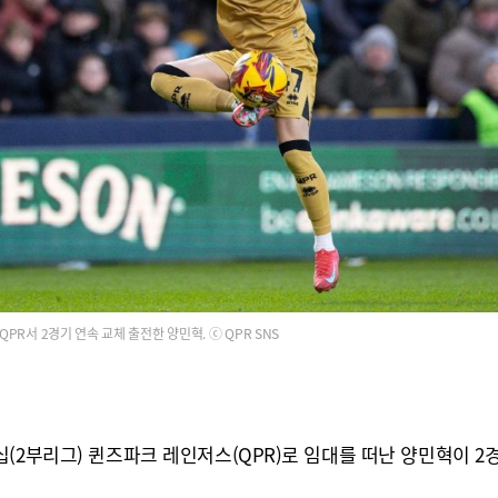
QPR서 2경기 연속 교체 출전한 양민혁. ⓒ QPR SNS
(2부리그) 퀸즈파크 레인저스(QPR)로 임대를 떠난 양민혁이 2