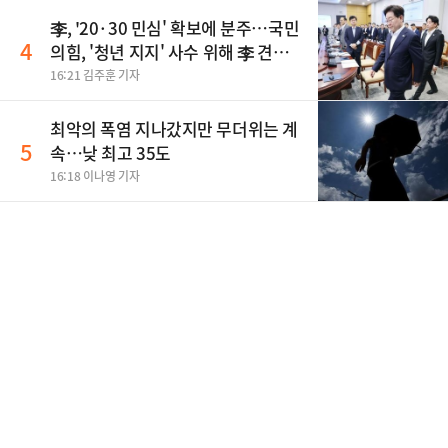
李, '20·30 민심' 확보에 분주…국민
4
의힘, '청년 지지' 사수 위해 李 견제
사활
16:21 김주훈 기자
최악의 폭염 지나갔지만 무더위는 계
5
속…낮 최고 35도
16:18 이나영 기자