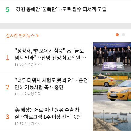
5
강원 동해안 '물폭탄'…도로 침수·피서객 고립
실시간 인기뉴스
●
●
"정청래, 李 모욕에 침묵" vs "금도
1
넘지 말라"…친명-친청 최고위원 후
보, 제주서 격돌
13:07 김주훈 기자
"너무 더워서 시험도 못 봐요"…운전
2
면허 기능시험 축소·중단
10:50 이나영 기자
美 해상봉쇄로 이란 원유 수출 차
3
질…하르그섬 1주 이상 선적 중단
15:32 이나영 기자