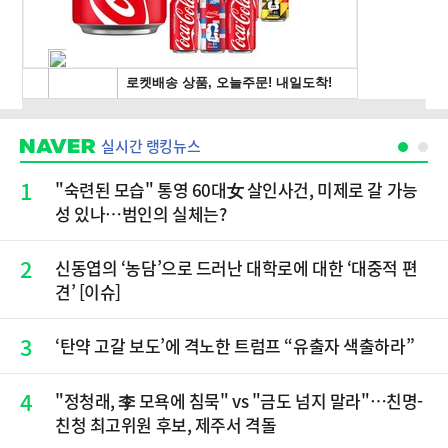
실시간 랭킹뉴스
1
"숙련된 모습" 통영 60대女 살인사건, 미제로 갈 가능
성 있나…범인의 실체는?
2
신동엽의 ‘농담’으로 드러난 대학로에 대한 ‘대중적 편
견’ [이슈]
3
‘탄약 고갈 보도’에 격노한 트럼프 “유출자 색출하라”
4
"정청래, 李 모욕에 침묵" vs "금도 넘지 말라"…친명-
친청 최고위원 후보, 제주서 격돌