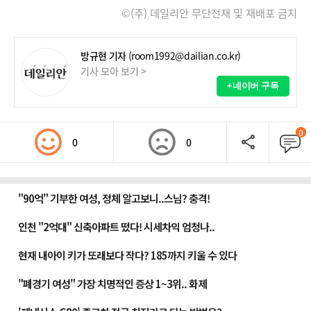
©(주) 데일리안 무단전재 및 재배포 금지
방규현 기자
(room1992@dailian.co.kr)
기사 모아 보기 >
+네이버 구독
0
0
0