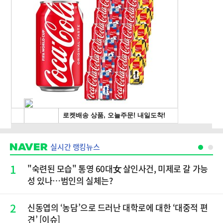
실시간 랭킹뉴스
1
"숙련된 모습" 통영 60대女 살인사건, 미제로 갈 가능
성 있나…범인의 실체는?
2
신동엽의 ‘농담’으로 드러난 대학로에 대한 ‘대중적 편
견’ [이슈]