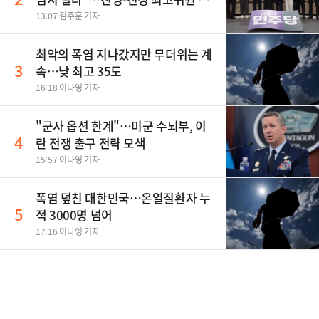
보, 제주서 격돌
13:07 김주훈 기자
최악의 폭염 지나갔지만 무더위는 계
3
속…낮 최고 35도
16:18 이나영 기자
"군사 옵션 한계"…미군 수뇌부, 이
4
란 전쟁 출구 전략 모색
15:57 이나영 기자
폭염 덮친 대한민국…온열질환자 누
5
적 3000명 넘어
17:16 이나영 기자