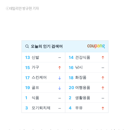
ⓒ데일리안 방규현 기자