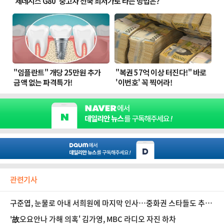
관련기사
구준엽, 눈물로 아내 서희원에 마지막 인사…중화권 스타들도 추모
물결
'故오요안나 가해 의혹' 김가영, MBC 라디오 자진 하차