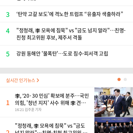
3
‘탄약 고갈 보도’에 격노한 트럼프 “유출자 색출하라”
4
"정청래, 李 모욕에 침묵" vs "금도 넘지 말라"…친명-
친청 최고위원 후보, 제주서 격돌
5
강원 동해안 '물폭탄'…도로 침수·피서객 고립
실시간 인기뉴스
●
●
李, '20·30 민심' 확보에 분주…국민
1
의힘, '청년 지지' 사수 위해 李 견제
사활
16:21 김주훈 기자
"정청래, 李 모욕에 침묵" vs "금도
2
넘지 말라"…친명-친청 최고위원 후