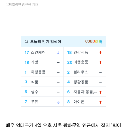
ⓒ데일리안 방규현 기자
배우 엄태구가 4일 오후 서울 광화문역 인근에서 잡지 '빅이