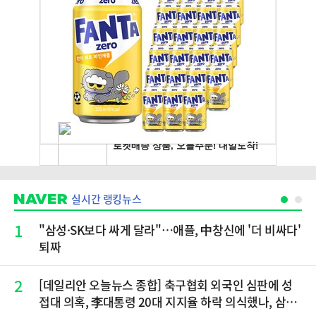
실시간 랭킹뉴스
1
"삼성·SK보다 싸게 달라"…애플, 中창신에 '더 비싸다'
퇴짜
2
[데일리안 오늘뉴스 종합] 축구협회 외국인 심판에 성
접대 의혹, 李대통령 20대 지지율 하락 의식했나, 삼전