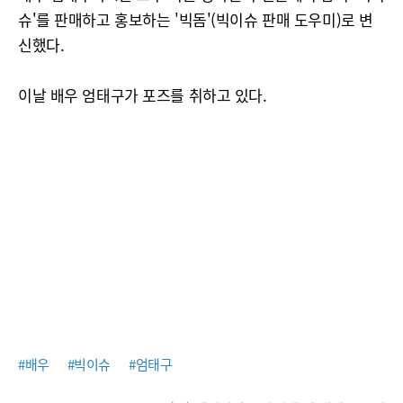
슈'를 판매하고 홍보하는 '빅돔'(빅이슈 판매 도우미)로 변
신했다.
이날 배우 엄태구가 포즈를 취하고 있다.
#배우
#빅이슈
#엄태구