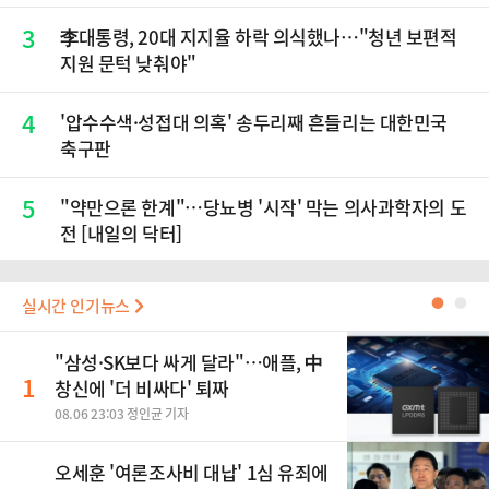
닉스 올인은 금물, SK하이닉스 프리마켓 시초가 논란
재점화, 김민석 "과반 승리 가능성 99%" 등
3
李대통령, 20대 지지율 하락 의식했나…"청년 보편적
지원 문턱 낮춰야"
4
'압수수색·성접대 의혹' 송두리째 흔들리는 대한민국
축구판
5
"약만으론 한계"…당뇨병 '시작' 막는 의사과학자의 도
전 [내일의 닥터]
실시간 인기뉴스
●
●
"삼성·SK보다 싸게 달라"…애플, 中
1
창신에 '더 비싸다' 퇴짜
08.06 23:03 정인균 기자
오세훈 '여론조사비 대납' 1심 유죄에