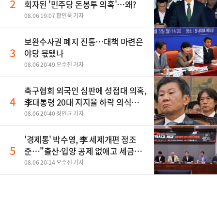
2
회자된 '민주당 돈봉투 의혹'…왜?
08.06 19:07 황인욱 기자
보완수사권 폐지 진통…대책 마련은
3
야당 몫됐나
08.06 20:49 오수진 기자
축구협회 외국인 심판에 성접대 의혹,
4
李대통령 20대 지지율 하락 의식했
나, 삼전닉스 올인은 금물, SK하이닉
08.06 20:40 정인균 기자
스 프리마켓 시초가 논란 재점화, 김
민석 "과반 승리 가능성 99%" 등
'경제통' 박수영, 李 세제개편 정조
5
준…"출산·입양 공제 없애고 세금폭
탄"
08.06 20:14 오수진 기자