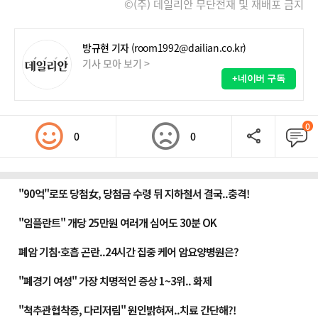
©(주) 데일리안 무단전재 및 재배포 금지
방규현 기자
(room1992@dailian.co.kr)
기사 모아 보기 >
+네이버 구독
0
0
0