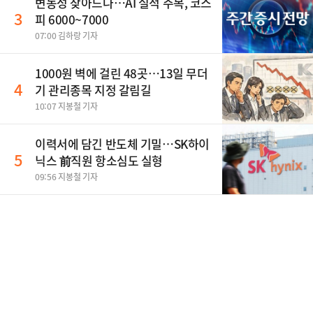
변동성 잦아드나…AI 실적 주목, 코스
3
피 6000~7000
07:00 김하랑 기자
1000원 벽에 걸린 48곳…13일 무더
4
기 관리종목 지정 갈림길
10:07 지봉철 기자
이력서에 담긴 반도체 기밀…SK하이
5
닉스 前직원 항소심도 실형
09:56 지봉철 기자