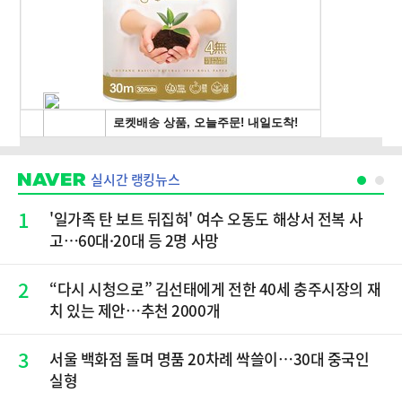
실시간 랭킹뉴스
1
'일가족 탄 보트 뒤집혀' 여수 오동도 해상서 전복 사
고…60대·20대 등 2명 사망
2
“다시 시청으로” 김선태에게 전한 40세 충주시장의 재
치 있는 제안…추천 2000개
3
서울 백화점 돌며 명품 20차례 싹쓸이…30대 중국인
실형