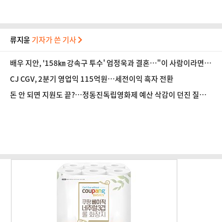
류지윤
기자가 쓴 기사
배우 지안, '158㎞ 강속구 투수' 엄정욱과 결혼…"이 사람이라면
평생 함께"
CJ CGV, 2분기 영업익 115억원…세전이익 흑자 전환
돈 안 되면 지원도 끝?…정동진독립영화제 예산 삭감이 던진 질문
[초점]