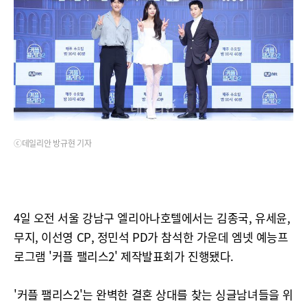
ⓒ데일리안 방규현 기자
4일 오전 서울 강남구 엘리아나호텔에서는 김종국, 유세윤,
무지, 이선영 CP, 정민석 PD가 참석한 가운데 엠넷 예능프
로그램 '커플 팰리스2' 제작발표회가 진행됐다.
'커플 팰리스2'는 완벽한 결혼 상대를 찾는 싱글남녀들을 위