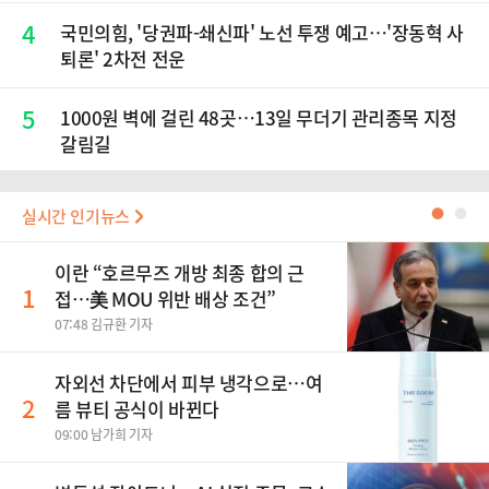
4
국민의힘, '당권파-쇄신파' 노선 투쟁 예고…'장동혁 사
퇴론' 2차전 전운
5
1000원 벽에 걸린 48곳…13일 무더기 관리종목 지정
갈림길
실시간 인기뉴스
●
●
이란 “호르무즈 개방 최종 합의 근
1
접…美 MOU 위반 배상 조건”
07:48 김규환 기자
자외선 차단에서 피부 냉각으로…여
2
름 뷰티 공식이 바뀐다
09:00 남가희 기자