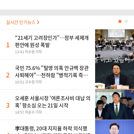
실시간 인기뉴스
●
●
“21세기 고려장인가”…정부 세제개
1
편안에 원성 폭발
13:41 이수현 기자
국민 75.6% "탈영 의혹 안규백 장관
2
사퇴해야"…천하람 "병적기록 즉각
공개하라"
10:51 고수정 기자
오세훈 서울시장 '여론조사비 대납 의
3
혹' 항소심 오는 21일 시작
14:57 어윤수 기자
李대통령, 20대 지지율 하락 의식했