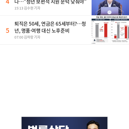
4
나…"청년 보편적 지원 문턱 낮춰야"
15:13 김수현 기자
퇴직은 50세, 연금은 65세부터?…청
5
년, 명품·여행 대신 노후준비
07:00 김하랑 기자