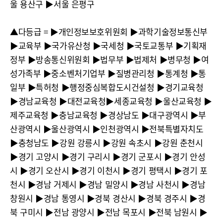
울 용산구 ▶︎서울 은평구
▲다등급 = ▶︎개인정보보호위원회 ▶︎과학기술정보통신부
▶︎교육부 ▶︎국가유산청 ▶︎국세청 ▶︎국토교통부 ▶︎기획재
정부 ▶︎방송통신위원회 ▶︎법무부 ▶︎법제처 ▶︎병무청 ▶︎여
성가족부 ▶︎중소벤처기업부 ▶︎질병관리청 ▶︎통계청 ▶︎통
일부 ▶︎특허청 ▶︎행정중심복합도시건설청 ▶︎경기교육청
▶︎경남교육청 ▶︎대전교육청▶︎세종교육청 ▶︎울산교육청 ▶︎
제주교육청 ▶︎충남교육청 ▶︎경상남도 ▶︎대구광역시 ▶︎부
산광역시 ▶︎울산광역시 ▶︎인천광역시 ▶︎전북특별자치도
▶︎충청남도 ▶︎강원 강릉시 ▶︎강원 속초시 ▶︎강원 춘천시
▶︎경기 고양시 ▶︎경기 구리시 ▶︎경기 군포시 ▶︎경기 안성
시 ▶︎경기 오산시 ▶︎경기 이천시 ▶︎경기 평택시 ▶︎경기 포
천시 ▶︎경남 거제시 ▶︎경남 밀양시 ▶︎경남 사천시 ▶︎경남
창원시 ▶︎경남 통영시 ▶︎경북 경산시 ▶︎경북 경주시 ▶︎경
북 구미시 ▶︎전남 광양시 ▶︎전남 목포시 ▶︎전북 남원시 ▶︎