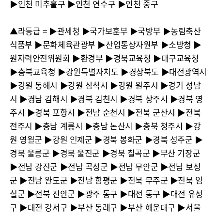
▶︎인천 미추홀구 ▶︎인천 연수구 ▶︎인천 중구
▲라등급 = ▶︎관세청 ▶︎국가보훈부 ▶︎국방부 ▶︎농림축산
식품부 ▶︎문화체육관광부 ▶︎산업통상자원부 ▶︎소방청 ▶︎
원자력안전위원회 ▶︎환경부 ▶︎경북교육청 ▶︎대구교육청
▶︎충북교육청 ▶︎강원특별자치도 ▶︎경상북도 ▶︎대전광역시
▶︎강원 동해시 ▶︎강원 삼척시 ▶︎강원 원주시 ▶︎경기 성남
시 ▶︎경남 김해시 ▶︎경북 김천시 ▶︎경북 상주시 ▶︎경북 영
주시 ▶︎경북 포항시 ▶︎전남 순천시 ▶︎전북 군산시 ▶︎전북
전주시 ▶︎충남 계룡시 ▶︎충남 논산시 ▶︎충북 청주시 ▶︎강
원 영월군 ▶︎강원 인제군 ▶︎경북 봉화군 ▶︎경북 성주군 ▶︎
경북 울릉군 ▶︎경북 울진군 ▶︎경북 칠곡군 ▶︎부산 기장군
▶︎전남 강진군 ▶︎전남 곡성군 ▶︎전남 무안군 ▶︎전남 보성
군 ▶︎전남 완도군 ▶︎전남 함평군 ▶︎전북 무주군 ▶︎전북 임
실군 ▶︎전북 진안군 ▶︎광주 동구 ▶︎대전 동구 ▶︎대전 유성
구 ▶︎대전 강서구 ▶︎부산 동래구 ▶︎부산 해운대구 ▶︎서울