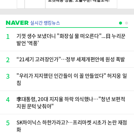
실시간 랭킹뉴스
1
기껏 생수 보냈더니 "화장실 물 떠오른다"...日 누리꾼
발언 ‘역풍’
2
“21세기 고려장인가”…정부 세제개편안에 원성 폭발
3
"우리가 지지했던 인간들이 이 꼴 만들었다" 허지웅 일
침
4
李대통령, 20대 지지율 하락 의식했나…"청년 보편적
지원 문턱 낮춰야"
5
SK하이닉스 하한가라고?…프리마켓 시초가 논란 재점
화