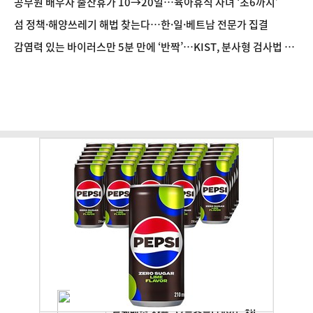
공무원 배우자 출산휴가 10→20일…육아휴직 자녀 ‘초6까지’
섬 정책·해양쓰레기 해법 찾는다…한·일·베트남 전문가 집결
감염력 있는 바이러스만 5분 만에 ‘반짝’…KIST, 분사형 검사법 개
발