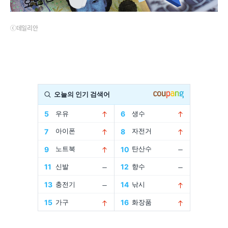
ⓒ데일리안