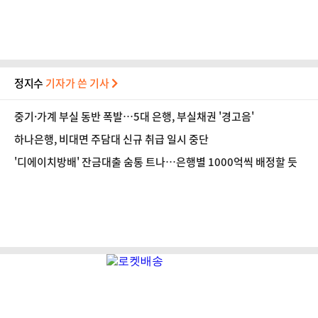
정지수
기자가 쓴 기사
중기·가계 부실 동반 폭발…5대 은행, 부실채권 '경고음'
하나은행, 비대면 주담대 신규 취급 일시 중단
'디에이치방배' 잔금대출 숨통 트나…은행별 1000억씩 배정할 듯