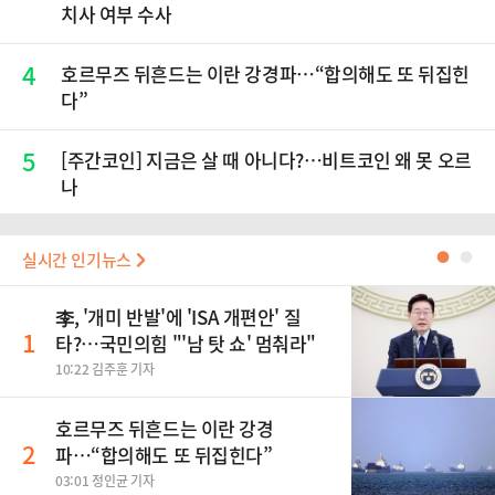
치사 여부 수사
4
호르무즈 뒤흔드는 이란 강경파…“합의해도 또 뒤집힌
다”
5
[주간코인] 지금은 살 때 아니다?…비트코인 왜 못 오르
나
실시간 인기뉴스
●
●
李, '개미 반발'에 'ISA 개편안' 질
1
타?…국민의힘 "'남 탓 쇼' 멈춰라"
10:22 김주훈 기자
호르무즈 뒤흔드는 이란 강경
2
파…“합의해도 또 뒤집힌다”
03:01 정인균 기자