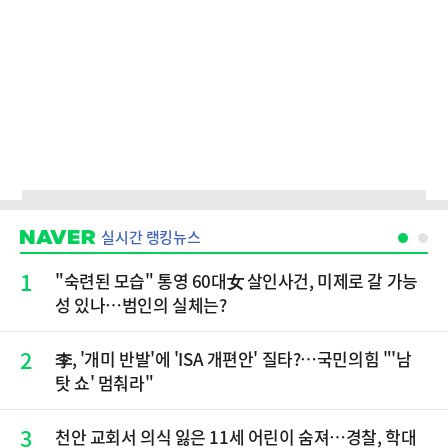
실시간 랭킹뉴스
1
"숙련된 모습" 통영 60대女 살인사건, 미제로 갈 가능
성 있나…범인의 실체는?
2
李, '개미 반발'에 'ISA 개편안' 질타?…국민의힘 "'남
탓 쇼' 멈춰라"
3
천안 교회서 의식 잃은 11세 어린이 숨져…경찰, 학대