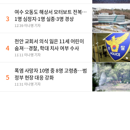
여수 오동도 해상서 모터보트 전복…
3
1명 심정지·1명 실종·3명 경상
12:39 이나영 기자
천안 교회서 의식 잃은 11세 어린이
4
숨져…경찰, 학대 치사 여부 수사
11:11 이나영 기자
폭염 사망자 10명 중 8명 고령층…범
5
정부 현장 대응 강화
11:31 이나영 기자