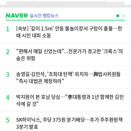
실시간 랭킹뉴스
1
[속보] '길이 1.5m' 안동 물놀이장서 구렁이 출몰…한
때 시민 대피 소동
2
"편해서 매일 신었는데"...전문가가 경고한 '크록스'의
숨은 위험
3
송영길·김민석, '조희대 탄핵' 외치자…與법사위원들
"즉시 대법관 제청하라"
4
박지원이 본 호남 당심…"李대통령과 1년 함께한 김민
석에 갈 것"
5
SK하이닉스, 주당 375원 분기배당…추가 주주환원책
3분기 발표