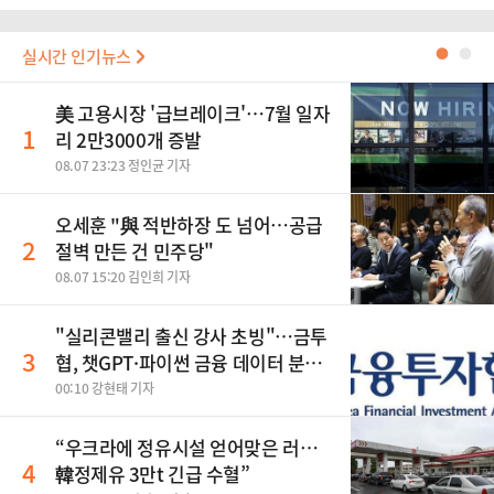
실시간 인기뉴스
●
●
美 고용시장 '급브레이크'…7월 일자
1
리 2만3000개 증발
08.07 23:23 정인균 기자
오세훈 "與 적반하장 도 넘어…공급
2
절벽 만든 건 민주당"
08.07 15:20 김인희 기자
"실리콘밸리 출신 강사 초빙"…금투
3
협, 챗GPT·파이썬 금융 데이터 분석
과정 개설
00:10 강현태 기자
“우크라에 정유시설 얻어맞은 러…
4
韓정제유 3만t 긴급 수혈”