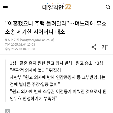
"이혼했으니 주택 돌려달라"…며느리에 무효
소송 제기한 시어머니 패소
박상우 기자 (sangwoo@dailian.co.kr)
입력 2025.02.04 10:08
수정 2025.02.04 10:08
1심 "결혼 유지 원한 원고 의사 반해" 원고 승소→2심
"주관적 의사에 불과" 뒤집혀
재판부 "원고 의사에 반해 인감증명서 등 교부받았다는
점에 별다른 주장·입증 없어"
"원고 의사에 반해 소유권 이전등기 이뤄진 것으로서 원
인무효 인정하기에 부족해"
X