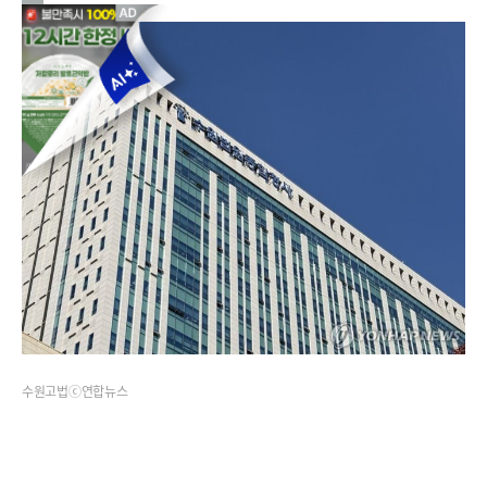
수원고법ⓒ연합뉴스