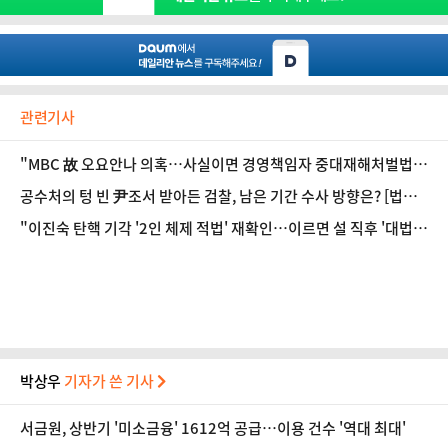
관련기사
"MBC 故 오요안나 의혹…사실이면 경영책임자 중대재해처벌법
적용" [법조계에 물어보니 612]
공수처의 텅 빈 尹조서 받아든 검찰, 남은 기간 수사 방향은? [법조
계에 물어보니 611]
"이진숙 탄핵 기각 '2인 체제 적법' 재확인…이르면 설 직후 '대법
결론'도 달라질 듯" [법조계에 물어보니 610]
박상우
기자가 쓴 기사
서금원, 상반기 '미소금융' 1612억 공급…이용 건수 '역대 최대'