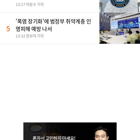
13:17 어윤수 기자
'폭염 장기화'에 범정부 취약계층 인
5
명피해 예방 나서
13:32 한보라 기자