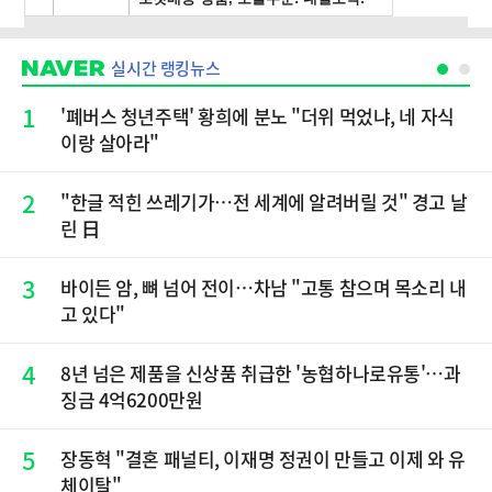
실시간 랭킹뉴스
1
'폐버스 청년주택' 황희에 분노 "더위 먹었냐, 네 자식
이랑 살아라"
2
"한글 적힌 쓰레기가…전 세계에 알려버릴 것" 경고 날
린 日
3
바이든 암, 뼈 넘어 전이…차남 "고통 참으며 목소리 내
고 있다"
4
8년 넘은 제품을 신상품 취급한 '농협하나로유통'…과
징금 4억6200만원
5
장동혁 "결혼 패널티, 이재명 정권이 만들고 이제 와 유
체이탈"