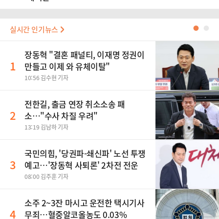
실시간 인기뉴스
●
●
장동혁 "결혼 패널티, 이재명 정권이
1
만들고 이제 와 유체이탈"
10:56 김수현 기자
전한길, 출금 연장 취소소송 패
2
소…"수사 차질 우려"
13:19 김남하 기자
국민의힘, '당권파-쇄신파' 노선 투쟁
3
예고…'장동혁 사퇴론' 2차전 전운
08:00 김주훈 기자
소주 2~3잔 마시고 운전한 택시기사
4
무죄…혈중알코올농도 0.03%