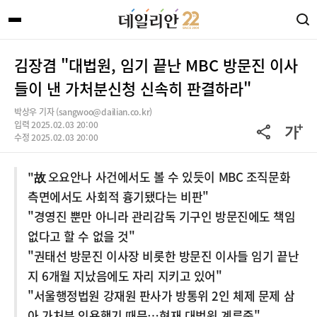
김장겸 "대법원, 임기 끝난 MBC 방문진 이사
들이 낸 가처분신청 신속히 판결하라"
박상우 기자 (sangwoo@dailian.co.kr)
입력 2025.02.03 20:00
수정 2025.02.03 20:00
"故 오요안나 사건에서도 볼 수 있듯이 MBC 조직문화
측면에서도 사회적 흉기됐다는 비판"
"경영진 뿐만 아니라 관리감독 기구인 방문진에도 책임
없다고 할 수 없을 것"
"권태선 방문진 이사장 비롯한 방문진 이사들 임기 끝난
지 6개월 지났음에도 자리 지키고 있어"
"서울행정법원 강재원 판사가 방통위 2인 체제 문제 삼
아 가처분 인용했기 때문…현재 대법원 계류중"