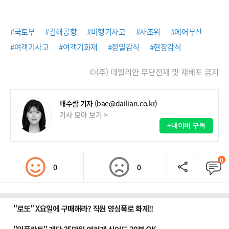
#국토부
#김해공항
#비행기사고
#사조위
#에어부산
#여객기사고
#여객기화재
#정밀감식
#현장감식
©(주) 데일리안 무단전재 및 재배포 금지
배수람 기자
(bae@dailian.co.kr)
기사 모아 보기 >
+네이버 구독
0
0
0