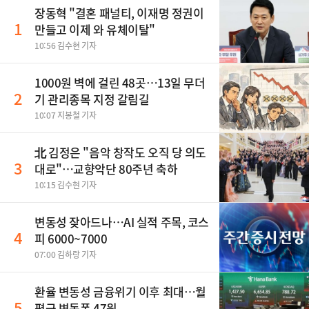
장동혁 "결혼 패널티, 이재명 정권이
1
만들고 이제 와 유체이탈"
10:56 김수현 기자
1000원 벽에 걸린 48곳…13일 무더
2
기 관리종목 지정 갈림길
10:07 지봉철 기자
北 김정은 "음악 창작도 오직 당 의도
3
대로"…교향악단 80주년 축하
10:15 김수현 기자
변동성 잦아드나…AI 실적 주목, 코스
4
피 6000~7000
07:00 김하랑 기자
환율 변동성 금융위기 이후 최대…월
5
평균 변동폭 47원