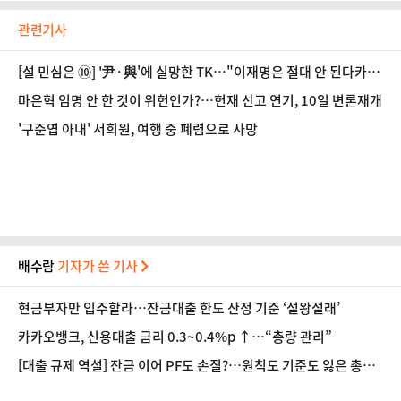
관련기사
[설 민심은 ⑩] '尹·與'에 실망한 TK…"이재명은 절대 안 된다카
이" 한목소리
마은혁 임명 안 한 것이 위헌인가?…헌재 선고 연기, 10일 변론재개
'구준엽 아내' 서희원, 여행 중 폐렴으로 사망
배수람
기자가 쓴 기사
현금부자만 입주할라…잔금대출 한도 산정 기준 ‘설왕설래’
카카오뱅크, 신용대출 금리 0.3~0.4%p ↑…“총량 관리”
[대출 규제 역설] 잔금 이어 PF도 손질?…원칙도 기준도 잃은 총량
제