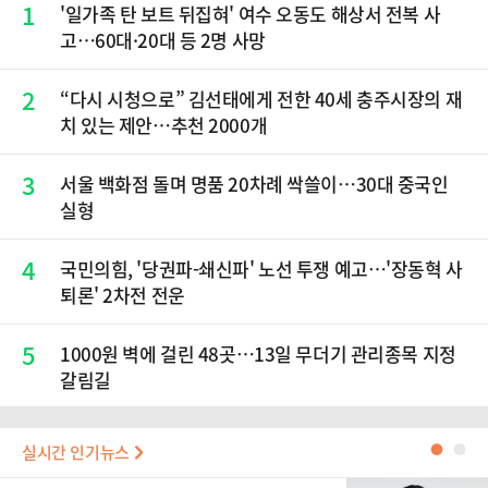
1
'일가족 탄 보트 뒤집혀' 여수 오동도 해상서 전복 사
고…60대·20대 등 2명 사망
2
“다시 시청으로” 김선태에게 전한 40세 충주시장의 재
치 있는 제안…추천 2000개
3
서울 백화점 돌며 명품 20차례 싹쓸이…30대 중국인
실형
4
국민의힘, '당권파-쇄신파' 노선 투쟁 예고…'장동혁 사
퇴론' 2차전 전운
5
1000원 벽에 걸린 48곳…13일 무더기 관리종목 지정
갈림길
실시간 인기뉴스
●
●