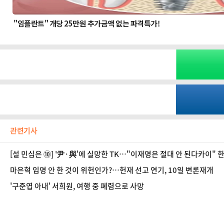
관련기사
[설 민심은 ⑩] '尹·與'에 실망한 TK…"이재명은 절대 안 된다카이"
마은혁 임명 안 한 것이 위헌인가?…헌재 선고 연기, 10일 변론재개
'구준엽 아내' 서희원, 여행 중 폐렴으로 사망