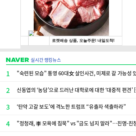
실시간 랭킹뉴스
1
"숙련된 모습" 통영 60대女 살인사건, 미제로 갈 가능성
2
신동엽의 ‘농담’으로 드러난 대학로에 대한 ‘대중적 편견’ 
3
‘탄약 고갈 보도’에 격노한 트럼프 “유출자 색출하라”
4
"정청래, 李 모욕에 침묵" vs "금도 넘지 말라"…친명-친