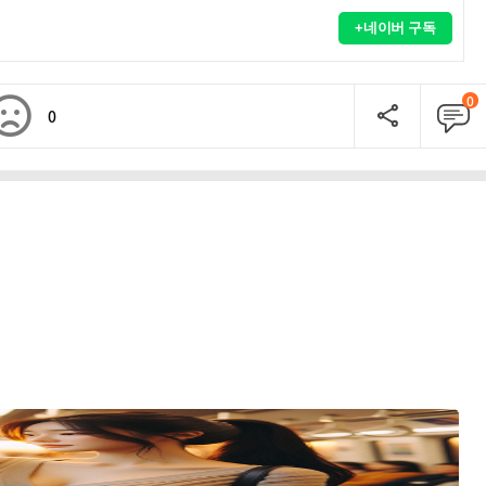
+네이버 구독
0
0