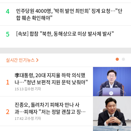
4
민주당원 4000명, '박쥐 발언 최민희' 징계 요청…"단
합 훼손 확인해야"
5
[속보] 합참 "북한, 동해상으로 미상 발사체 발사"
실시간 인기뉴스
●
●
李대통령, 20대 지지율 하락 의식했
1
나…"청년 보편적 지원 문턱 낮춰야"
15:13 김수현 기자
진종오, 돌려차기 피해자 만나 사
2
과…피해자 "저는 정말 괜찮고 징계
원치 않아"
17:42 고수정 기자