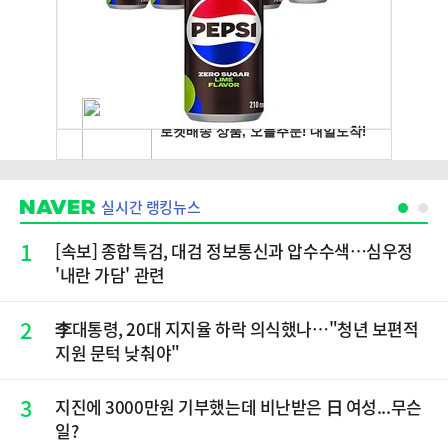
실시간 랭킹뉴스
1
[속보] 종합특검, 대검 정보통신과 압수수색…심우정
'내란 가담' 관련
2
李대통령, 20대 지지율 하락 의식했나…"청년 보편적
지원 문턱 낮춰야"
3
지진에 3000만원 기부했는데 비난받은 日 여성...무슨
일?