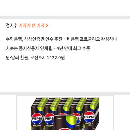
정지수
기자가 쓴 기사
수협은행, 상상인증권 인수 추진…비은행 포트폴리오 완성하나
치솟는 중저신용자 연체율…4년 만에 최고 수준
원·달러 환율, 오전 9시 1422.0원