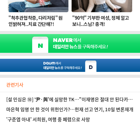
관련기사
[설 민심은 ⑩] '尹·與'에 실망한 TK…"이재명은 절대 안 된다카
이" 한목소리
마은혁 임명 안 한 것이 위헌인가?…헌재 선고 연기, 10일 변론재개
'구준엽 아내' 서희원, 여행 중 폐렴으로 사망