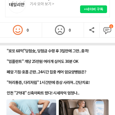
기사 모아 보기 >
+네이버 구독
0
0
0