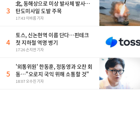
北, 동해상으로 미상 발사체 발사…
3
탄도미사일 도발 주목
17:43 이바름 기자
토스, 신논현역 이름 단다…핀테크
4
첫 지하철 역명 병기
17:26 손지연 기자
'외통위원' 한동훈, 정동영과 오찬 회
5
동…"오로지 국익 위해 소통할 것"
18:07 오수진 기자