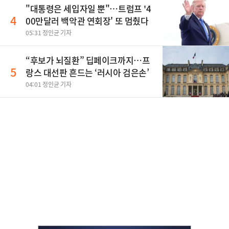
"대통령은 세입자일 뿐"…트럼프 '4
4
00만달러 백악관 연회장' 또 멈췄다
05:31 정인균 기자
“후보가 뇌질환” 딥페이크까지…프
5
랑스 대선판 흔드는 ‘러시아 검은손’
04:01 정인균 기자