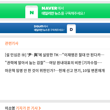
관련기사
[설 민심은 ⑩] '尹·與'에 실망한 TK…"이재명은 절대 안 된다카
이" 한목소리
"권력에 알아서 눕는 검찰"…여당 원내대표의 비판 [기자수첩-사
회]
마은혁 임명 안 한 것이 위헌인가?…헌재 선고 연기, 10일 변론재개
이소영
기자가 쓴 기사