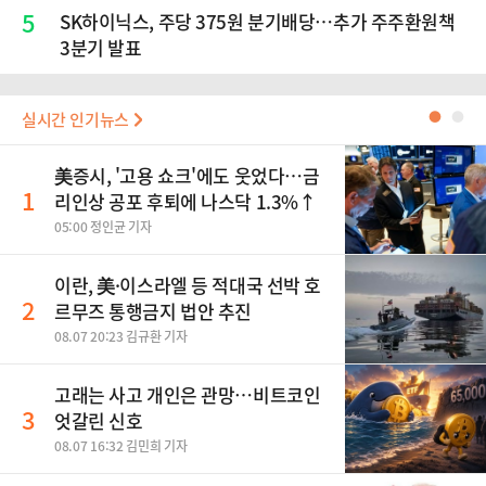
5
SK하이닉스, 주당 375원 분기배당…추가 주주환원책
3분기 발표
실시간 인기뉴스
●
●
美증시, '고용 쇼크'에도 웃었다…금
1
리인상 공포 후퇴에 나스닥 1.3%↑
05:00 정인균 기자
이란, 美·이스라엘 등 적대국 선박 호
2
르무즈 통행금지 법안 추진
08.07 20:23 김규환 기자
고래는 사고 개인은 관망…비트코인
3
엇갈린 신호
08.07 16:32 김민희 기자