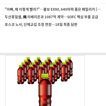
"아빠, 왜 이렇게 빨라?"…볼보 EX90, 640마력 품은 패밀리카 [시
승기]
두산퓨얼셀, 獨 리베리온과 1087억 계약…SOFC 핵심 부품 공급
포스코 노사, 단체교섭 조정 연장…18일 최종 담판