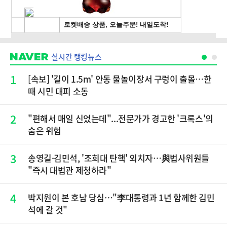
실시간 랭킹뉴스
1
[속보] '길이 1.5m' 안동 물놀이장서 구렁이 출몰…한
때 시민 대피 소동
2
"편해서 매일 신었는데"...전문가가 경고한 '크록스'의
숨은 위험
3
송영길·김민석, '조희대 탄핵' 외치자…與법사위원들
"즉시 대법관 제청하라"
4
박지원이 본 호남 당심…"李대통령과 1년 함께한 김민
석에 갈 것"