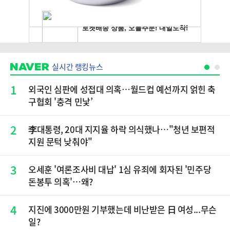
실시간 랭킹뉴스
1
외국인 심판에 성접대 의혹…월드컵 예선까지 얽힌 축
구협회 '충격 민낯’
2
李대통령, 20대 지지율 하락 의식했나…"청년 보편적
지원 문턱 낮춰야"
3
오세훈 '여론조사비 대납' 1심 유죄에 회자된 '민주당
돈봉투 의혹'…왜?
4
지진에 3000만원 기부했는데 비난받은 日 여성...무슨
일?