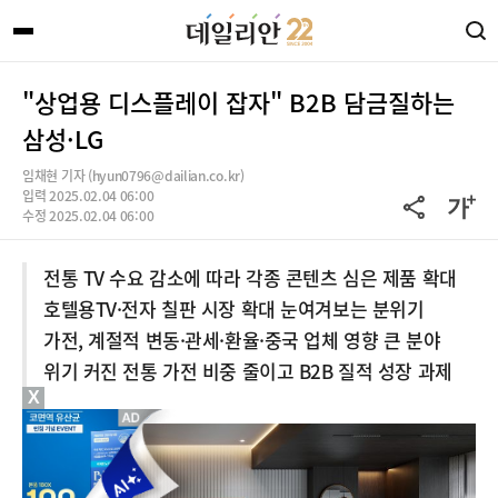
"상업용 디스플레이 잡자" B2B 담금질하는
삼성·LG
임채현 기자 (hyun0796@dailian.co.kr)
입력 2025.02.04 06:00
수정 2025.02.04 06:00
전통 TV 수요 감소에 따라 각종 콘텐츠 심은 제품 확대
호텔용TV·전자 칠판 시장 확대 눈여겨보는 분위기
가전, 계절적 변동·관세·환율·중국 업체 영향 큰 분야
위기 커진 전통 가전 비중 줄이고 B2B 질적 성장 과제
X