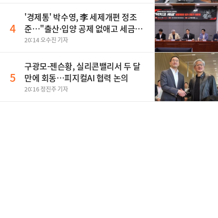
'경제통' 박수영, 李 세제개편 정조
4
준…"출산·입양 공제 없애고 세금폭
탄"
20:14 오수진 기자
구광모-젠슨황, 실리콘밸리서 두 달
5
만에 회동…피지컬AI 협력 논의
20:16 정진주 기자