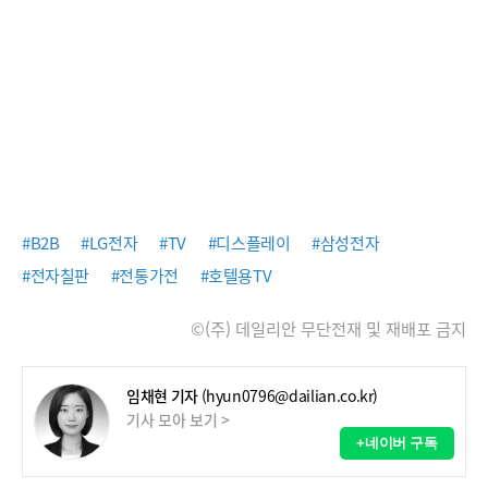
#B2B
#LG전자
#TV
#디스플레이
#삼성전자
#전자칠판
#전통가전
#호텔용TV
©(주) 데일리안 무단전재 및 재배포 금지
임채현 기자
(hyun0796@dailian.co.kr)
기사 모아 보기 >
+네이버 구독