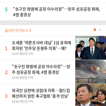
5
"솟구친 화염에 공장 아수라장"…양주 섬유공장 화재,
4명 중경상
실시간 인기뉴스
●
●
오세훈 '여론조사비 대납' 1심 유죄에
1
회자된 '민주당 돈봉투 의혹'…왜?
19:07 황인욱 기자
"솟구친 화염에 공장 아수라장"…양
2
주 섬유공장 화재, 4명 중경상
19:45 정인균 기자
외국인 심판에 성접대 의혹…월드컵
3
예선까지 얽힌 축구협회 '충격 민낯’
20:00 정인균 기자