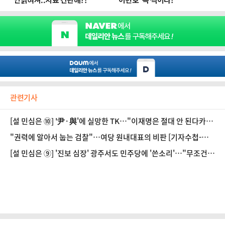
관련기사
[설 민심은 ⑩] '尹·與'에 실망한 TK…"이재명은 절대 안 된다카
이" 한목소리
"권력에 알아서 눕는 검찰"…여당 원내대표의 비판 [기자수첩-사
회]
[설 민심은 ⑨] '진보 심장' 광주서도 민주당에 '쓴소리'…"무조건
정권교체긴 한디"