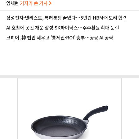
임채현
기자가 쓴 기사
삼성전자·넷리스트, 특허분쟁 끝냈다…5년간 HBM·메모리 협력
AI 호황에 곳간 채운 삼성·SK하이닉스…주주환원 확대 눈길
코히어, 韓 법인 세우고 '통제권·ROI' 승부…공공 AI 공략