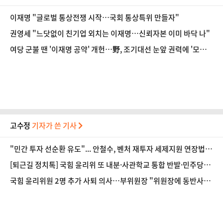
이재명 "글로벌 통상전쟁 시작…국회 통상특위 만들자"
권영세 "느닷없이 친기업 외치는 이재명…신뢰자본 이미 바닥 나"
여당 군불 땐 '이재명 공약' 개헌…野, 조기대선 눈앞 권력에 '모르
쇠'
고수정
기자가 쓴 기사
​"민간 투자 선순환 유도"... 안철수, 벤처 재투자 세제지원 연장법
발의
[퇴근길 정치톡] 국힘 윤리위 또 내분·사관학교 통합 반발·민주당
'주석야청' 설전
국힘 윤리위원 2명 추가 사퇴 의사…부위원장 "위원장에 동반사퇴
요구했으나 거부"