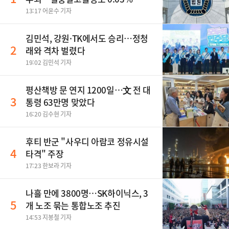
13:17 어윤수 기자
김민석, 강원·TK에서도 승리…정청
2
래와 격차 벌렸다
19:02 김민석 기자
평산책방 문 연지 1200일…文 전 대
3
통령 63만명 맞았다
16:20 김수현 기자
후티 반군 "사우디 아람코 정유시설
4
타격" 주장
17:23 한보라 기자
나흘 만에 3800명…SK하이닉스, 3
5
개 노조 묶는 통합노조 추진
14:53 지봉철 기자