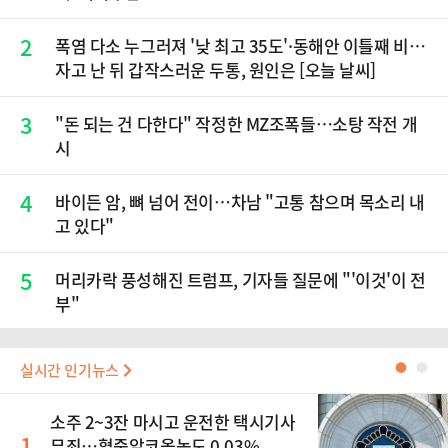
2
폭염 다소 누그러져 '낮 최고 35도'·동해안 이틀째 비…
자고 난 뒤 갑작스러운 두통, 원인은 [오늘 날씨]
3
"돈 되는 건 다한다" 작정한 MZ조폭들…소탕 작전 개
시
4
바이든 암, 뼈 넘어 전이…차남 "고통 참으며 목소리 내
고 있다"
5
머리카락 풍성해진 트럼프, 기자들 질문에 "'이것'이 전
부"
실시간 인기뉴스
●
●
소주 2~3잔 마시고 운전한 택시기사
1
무죄…혈중알코올농도 0.03%