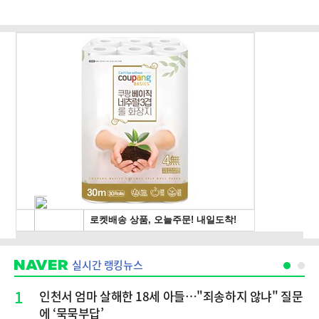
실시간 랭킹뉴스
1
인천서 엄마 살해한 18세 아들…"죄송하지 않냐" 질문
에 ‘묵묵부답’