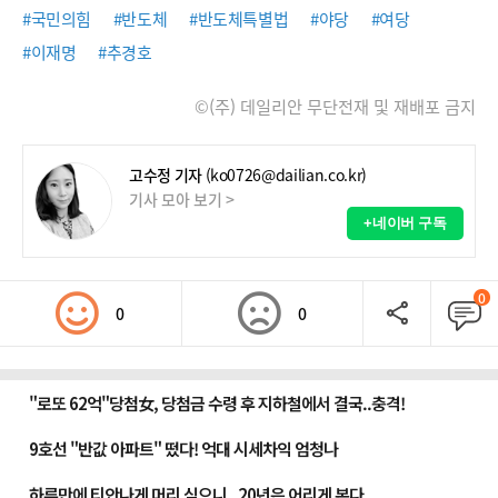
#국민의힘
#반도체
#반도체특별법
#야당
#여당
#이재명
#추경호
©(주) 데일리안 무단전재 및 재배포 금지
고수정 기자
(ko0726@dailian.co.kr)
기사 모아 보기 >
+네이버 구독
0
0
0