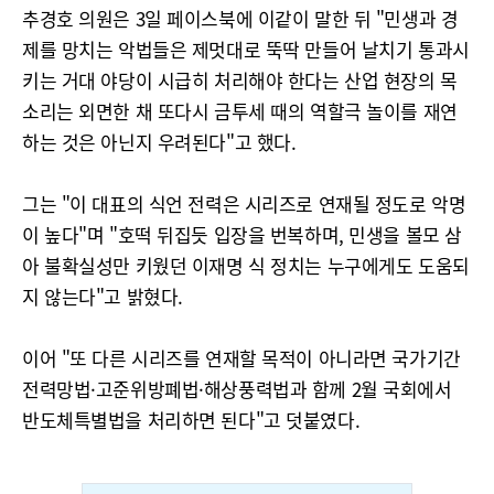
추경호 의원은 3일 페이스북에 이같이 말한 뒤 "민생과 경
제를 망치는 악법들은 제멋대로 뚝딱 만들어 날치기 통과시
키는 거대 야당이 시급히 처리해야 한다는 산업 현장의 목
소리는 외면한 채 또다시 금투세 때의 역할극 놀이를 재연
하는 것은 아닌지 우려된다"고 했다.
그는 "이 대표의 식언 전력은 시리즈로 연재될 정도로 악명
이 높다"며 "호떡 뒤집듯 입장을 번복하며, 민생을 볼모 삼
아 불확실성만 키웠던 이재명 식 정치는 누구에게도 도움되
지 않는다"고 밝혔다.
이어 "또 다른 시리즈를 연재할 목적이 아니라면 국가기간
전력망법·고준위방폐법·해상풍력법과 함께 2월 국회에서
반도체특별법을 처리하면 된다"고 덧붙였다.