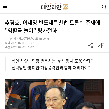
추경호, 이재명 반도체특별법 토론회 주재에
"역할극 놀이" 평가절하
고수정 기자 (ko0726@dailian.co.kr)
입력 2025.02.03 13:57
수정 2025.02.03 14:07
"식언 사양…입장 번복하는 李식 정치 도움 안돼"
"전력망법·방폐법·해상풍력법과 함께 처리해야"