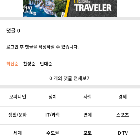
댓글 0
로그인 후 댓글을 작성하실 수 있습니다.
최신순
찬성순
반대순
0 개의 댓글 전체보기
오피니언
정치
사회
경제
생활/문화
IT/과학
연예
스포츠
세계
수도권
포토
D-TV