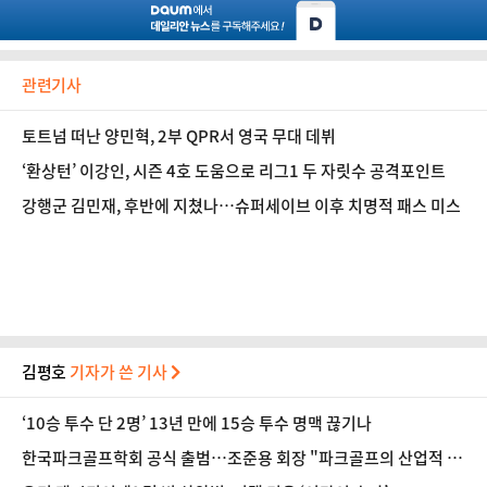
관련기사
토트넘 떠난 양민혁, 2부 QPR서 영국 무대 데뷔
‘환상턴’ 이강인, 시즌 4호 도움으로 리그1 두 자릿수 공격포인트
강행군 김민재, 후반에 지쳤나…슈퍼세이브 이후 치명적 패스 미스
김평호
기자가 쓴 기사
‘10승 투수 단 2명’ 13년 만에 15승 투수 명맥 끊기나
한국파크골프학회 공식 출범…조준용 회장 "파크골프의 산업적 성
장 돕겠다"