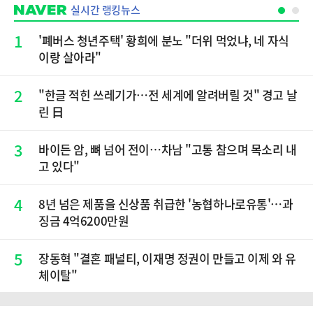
실시간 랭킹뉴스
1
'폐버스 청년주택' 황희에 분노 "더위 먹었냐, 네 자식
이랑 살아라"
2
"한글 적힌 쓰레기가…전 세계에 알려버릴 것" 경고 날
린 日
3
바이든 암, 뼈 넘어 전이…차남 "고통 참으며 목소리 내
고 있다"
4
8년 넘은 제품을 신상품 취급한 '농협하나로유통'…과
징금 4억6200만원
5
장동혁 "결혼 패널티, 이재명 정권이 만들고 이제 와 유
체이탈"