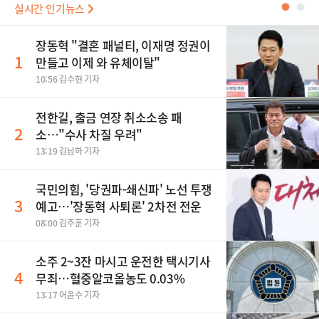
실시간 인기뉴스
●
●
장동혁 "결혼 패널티, 이재명 정권이
1
만들고 이제 와 유체이탈"
10:56 김수현 기자
전한길, 출금 연장 취소소송 패
2
소…"수사 차질 우려"
13:19 김남하 기자
국민의힘, '당권파-쇄신파' 노선 투쟁
3
예고…'장동혁 사퇴론' 2차전 전운
08:00 김주훈 기자
소주 2~3잔 마시고 운전한 택시기사
4
무죄…혈중알코올농도 0.03%
13:17 어윤수 기자