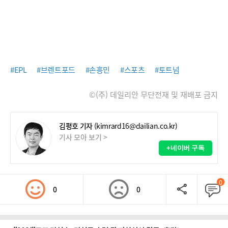
#EPL
#브렌트포드
#손흥민
#스포츠
#토트넘
©(주) 데일리안 무단전재 및 재배포 금지
김평호 기자
(kimrard16@dailian.co.kr)
기사 모아 보기 >
+네이버 구독
0
0
0