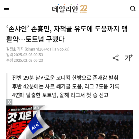
‘손샤인’ 손흥민, 자책골 유도에 도움까지 맹
활약…토트넘 구했다
김평호 기자 (kimrard16@dailian.co.kr)
입력 2025.02.03 00:53
수정 2025.02.03 06:23
전반 29분 날카로운 코너킥 한방으로 존재감 발휘
후반 42분에는 사르 쐐기골 도움, 리그 7도움 기록
4연패 탈출한 토트넘, 올해 리그서 첫 승 신고
X