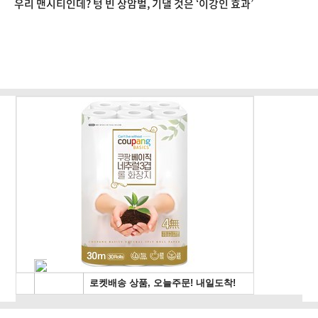
우리 맨시티인데? 텅 빈 상암벌, 기댈 것은 ‘이강인 효과’