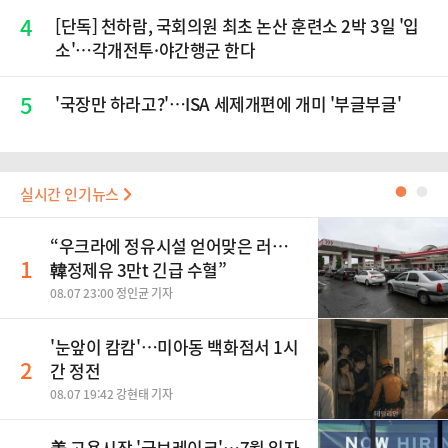
4
[단독] 천하람, 국회의원 최초 논산 훈련소 2박 3일 '입
소'…각개전투·야간행군 한다
5
'국장만 하라고?'…ISA 세제개편에 개미 '부글부글'
실시간 인기뉴스
●
●
“우크라에 정유시설 얻어맞은 러…
1
韓정제유 3만t 긴급 수혈”
08.07 23:00 정인균 기자
'눈앞이 캄캄'…미아동 백화점서 1시
2
간 정전
08.07 19:42 강현태 기자
美 고용시장 '급브레이크'…7월 일자