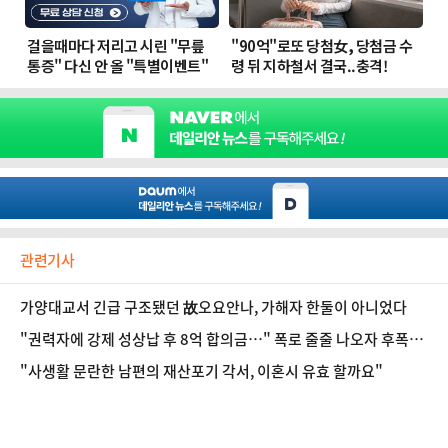
관련기사
가양대교서 긴급 구조됐던 故오요안나, 가해자 한둘이 아니었다
"권력자에 강제 성상납 후 8억 합의금…" 폭로 줄줄 나오자 후폭풍
커졌다
"사생활 문란한 남편의 재산포기 각서, 이혼시 유효 할까요"