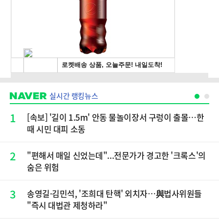
실시간 랭킹뉴스
1
[속보] '길이 1.5m' 안동 물놀이장서 구렁이 출몰…한
때 시민 대피 소동
2
"편해서 매일 신었는데"...전문가가 경고한 '크록스'의
숨은 위험
3
송영길·김민석, '조희대 탄핵' 외치자…與법사위원들
"즉시 대법관 제청하라"