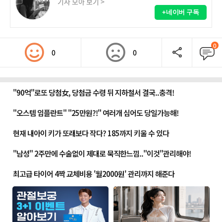
기사 모아 보기 >
+네이버 구독
0
0
0