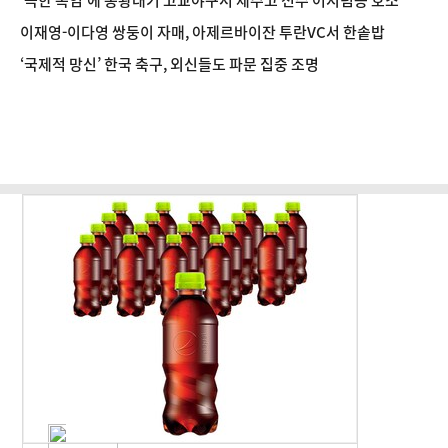
‘극한 폭염’에 봉황대기 고교야구서 제주고 선수 어지럼증 호소
이재영-이다영 쌍둥이 자매, 아제르바이잔 투란VC서 한솥밥
‘국제적 망신’ 한국 축구, 외신들도 파문 집중 조명