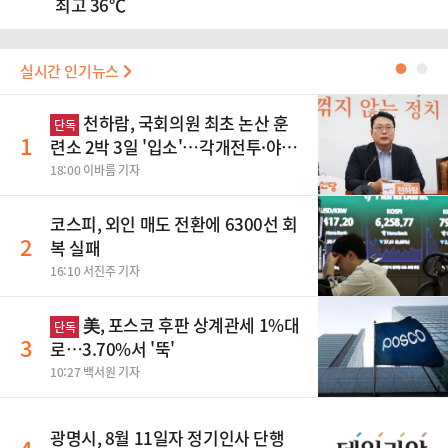
최고 36℃
실시간 인기뉴스
●
●
천하람, 국회의원 최초 논산 훈
단독
1
련소 2박 3일 '입소'…각개전투·야간
행군 한다
18:00 이바름 기자
코스피, 외인 매도 전환에 6300선 회
2
복 실패
16:10 서진주 기자
美, 포스코 후판 상계관세 1%대
단독
3
로…3.70%서 '뚝'
10:27 백서원 기자
광명시, 8월 11일자 정기인사 단행