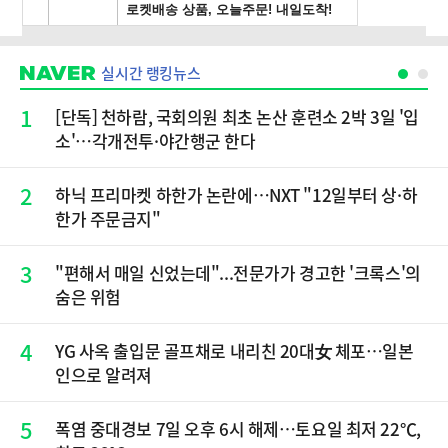
실시간 랭킹뉴스
1
[단독] 천하람, 국회의원 최초 논산 훈련소 2박 3일 '입
소'…각개전투·야간행군 한다
2
하닉 프리마켓 하한가 논란에…NXT "12일부터 상·하
한가 주문금지"
3
"편해서 매일 신었는데"...전문가가 경고한 '크록스'의
숨은 위험
4
YG 사옥 출입문 골프채로 내리친 20대女 체포…일본
인으로 알려져
5
폭염 중대경보 7일 오후 6시 해제…토요일 최저 22℃,