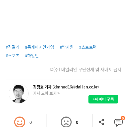
#김길리
#동계아시안게임
#박지원
#쇼트트랙
#스포츠
#하얼빈
©(주) 데일리안 무단전재 및 재배포 금지
김평호 기자
(kimrard16@dailian.co.kr)
기사 모아 보기 >
+네이버 구독
0
0
0