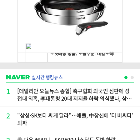
실시간 랭킹뉴스
1
[데일리안 오늘뉴스 종합] 축구협회 외국인 심판에 성
접대 의혹, 李대통령 20대 지지율 하락 의식했나, 삼전
닉스 올인은 금물, SK하이닉스 프리마켓 시초가 논란
재점화, 김민석 "과반 승리 가능성 99%" 등
2
"삼성·SK보다 싸게 달라"…애플, 中창신에 '더 비싸다'
퇴짜
3
美 다우 464P↓, S&P500·나스닥도 동반 하락