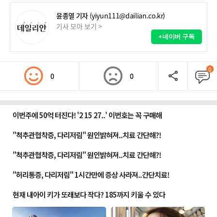
윤종열 기자
(yiyun111@dailian.co.kr)
기사 모아 보기 >
+네이버 구독
0
0
0