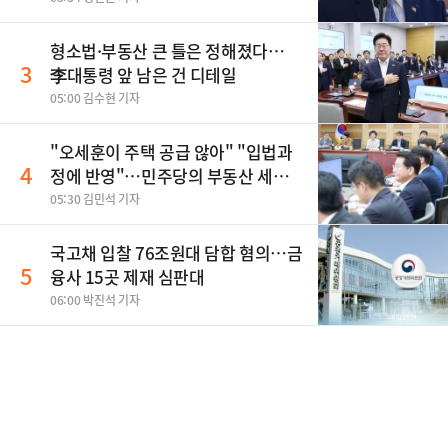
형소법·부동산 큰 틀은 정해졌다…
3
李대통령 앞 남은 건 디테일
05:00 김수현 기자
"오세훈이 주택 공급 않아" "입법과
4
정에 반영"…민주당의 부동산 세제
개편 해법은
05:30 김민석 기자
국고채 입찰 76조원대 담합 혐의…금
5
융사 15곳 제재 심판대
06:00 박진석 기자