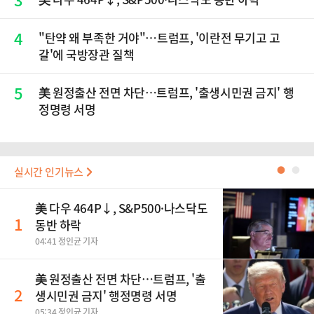
4
"탄약 왜 부족한 거야"…트럼프, '이란전 무기고 고
갈'에 국방장관 질책
5
美 원정출산 전면 차단…트럼프, '출생시민권 금지' 행
정명령 서명
실시간 인기뉴스
●
●
美 다우 464P↓, S&P500·나스닥도
1
동반 하락
04:41 정인균 기자
美 원정출산 전면 차단…트럼프, '출
2
생시민권 금지' 행정명령 서명
05:34 정인균 기자