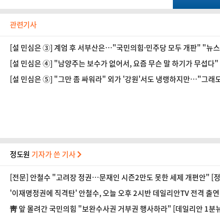
관련기사
[설 민심은 ③] 계엄 후 서부산은…"국민의힘·민주당 모두 개판" "뉴
[설 민심은 ④] "남양주는 보수가 없어서, 요즘 무슨 말 하기가 무섭다"
[설 민심은 ⑤] "그만 좀 싸워라" 외가 '강원'서도 냉랭하지만…"그래
정도원
기자가 쓴 기사
[전문] 안철수 "고려장 정권…문재인 시즌2만도 못한 세제 개편안" [
'이재명정권에 직격탄' 안철수, 오늘 오후 2시반 데일리안TV 전격 출연
靑 앞 몰려간 국민의힘 "보완수사권 거부권 행사하라" [데일리안 1분