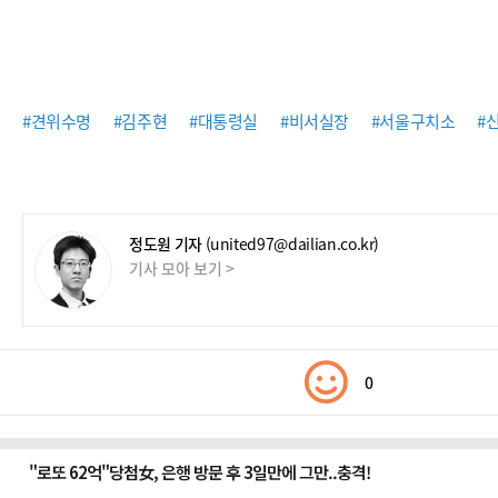
#견위수명
#김주현
#대통령실
#비서실장
#서울구치소
#
정도원 기자
(united97@dailian.co.kr)
기사 모아 보기 >
0