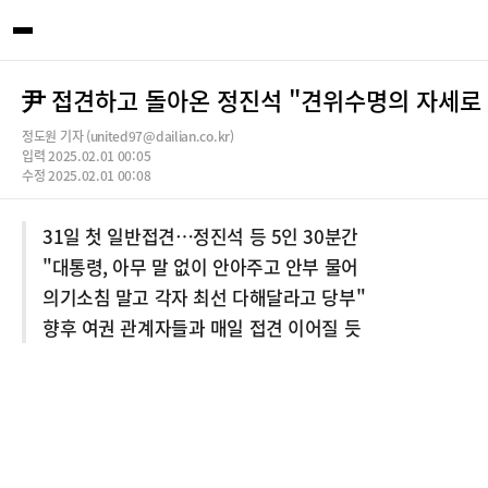
尹 접견하고 돌아온 정진석 "견위수명의 자세로
정도원 기자 (united97@dailian.co.kr)
입력 2025.02.01 00:05
수정 2025.02.01 00:08
31일 첫 일반접견…정진석 등 5인 30분간
"대통령, 아무 말 없이 안아주고 안부 물어
의기소침 말고 각자 최선 다해달라고 당부"
향후 여권 관계자들과 매일 접견 이어질 듯