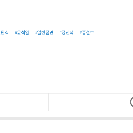
신원식
#윤석열
#일반접견
#정진석
#홍철호