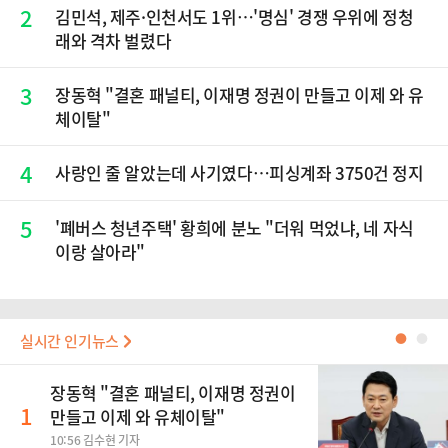
2
김민석, 제주·인천서도 1위…'명심' 경쟁 우위에 정청
래와 격차 벌렸다
3
장동혁 "결혼 패널티, 이재명 정권이 만들고 이제 와 유
체이탈"
4
사랑인 줄 알았는데 사기였다…피싱계좌 3750건 정지
5
'폐버스 청년주택' 황희에 분노 "더워 먹었냐, 네 자식
이랑 살아라"
실시간 인기뉴스
●
●
장동혁 "결혼 패널티, 이재명 정권이
1
만들고 이제 와 유체이탈"
10:56 김수현 기자