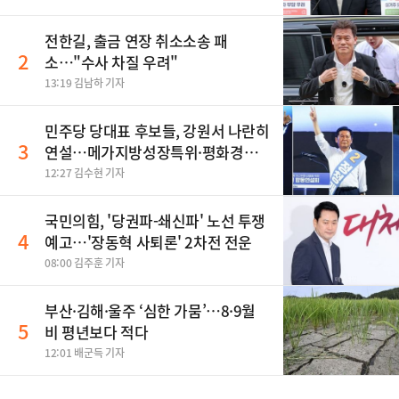
전한길, 출금 연장 취소소송 패
2
소…"수사 차질 우려"
13:19 김남하 기자
민주당 당대표 후보들, 강원서 나란히
3
연설…메가지방성장특위·평화경제
특구 공약
12:27 김수현 기자
국민의힘, '당권파-쇄신파' 노선 투쟁
4
예고…'장동혁 사퇴론' 2차전 전운
08:00 김주훈 기자
부산·김해·울주 ‘심한 가뭄’…8·9월
5
비 평년보다 적다
12:01 배군득 기자