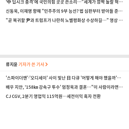
'中 딥시크 충격'에 국민의힘 곳곳 쓴소리…"세계가 깜짝 놀랄 혁신
준비해야"
신동욱, 이재명 향해 "민주주의 9부 능선? 법 심판부터 받아들 준비
하라"
"곧 복귀할 尹과 트럼프가 나란히 노벨평화상 수상하길…" 영상 보
낸 전한길
류지윤
기자가 쓴 기사
'스파이더맨'·'오디세이' 사이 빛난 日 다큐 '어떻게 해야 했을까'…
관객 마음 움직인 이유 [영화 뷰]
배우 지안, '158㎞ 강속구 투수' 엄정욱과 결혼…"이 사람이라면
평생 함께"
CJ CGV, 2분기 영업익 115억원…세전이익 흑자 전환