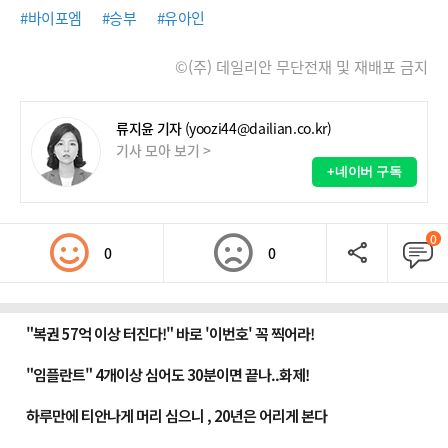
#바이포엠
#승부
#유아인
©(주) 데일리안 무단전재 및 재배포 금지
류지윤 기자
(yoozi44@dailian.co.kr)
기사 모아 보기 >
+네이버 구독
0
0
0