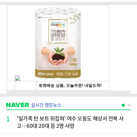
실시간 랭킹뉴스
1
'일가족 탄 보트 뒤집혀' 여수 오동도 해상서 전복 사
고…60대·20대 등 2명 사망