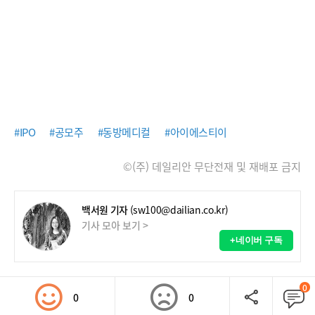
#IPO
#공모주
#동방메디컬
#아이에스티이
©(주) 데일리안 무단전재 및 재배포 금지
백서원 기자
(sw100@dailian.co.kr)
기사 모아 보기 >
+네이버 구독
0
0
0