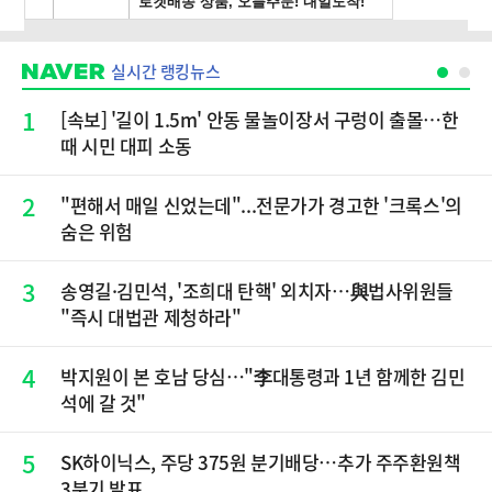
실시간 랭킹뉴스
1
[속보] '길이 1.5m' 안동 물놀이장서 구렁이 출몰…한
때 시민 대피 소동
2
"편해서 매일 신었는데"...전문가가 경고한 '크록스'의
숨은 위험
3
송영길·김민석, '조희대 탄핵' 외치자…與법사위원들
"즉시 대법관 제청하라"
4
박지원이 본 호남 당심…"李대통령과 1년 함께한 김민
석에 갈 것"
5
SK하이닉스, 주당 375원 분기배당…추가 주주환원책
3분기 발표