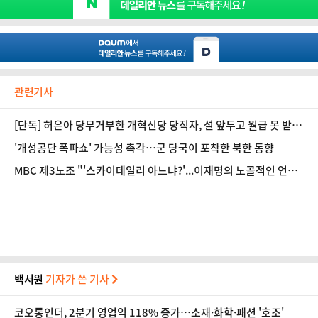
관련기사
[단독] 허은아 당무거부한 개혁신당 당직자, 설 앞두고 월급 못 받았
다
'개성공단 폭파쇼' 가능성 촉각…군 당국이 포착한 북한 동향
MBC 제3노조 "'스카이데일리 아느냐?'...이재명의 노골적인 언론
탄압"
백서원
기자가 쓴 기사
코오롱인더, 2분기 영업익 118% 증가…소재·화학·패션 '호조'