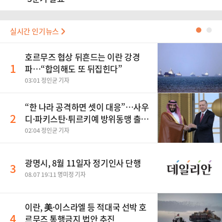
실시간 인기뉴스
●
●
호르무즈 협상 뒤흔드는 이란 강경
1
파…“합의해도 또 뒤집힌다”
03:01 정인균 기자
“한 나라 공격하면 셋이 대응”…사우
2
디·파키스탄·튀르키예 방위동맹 출
범
02:04 정인균 기자
광명시, 8월 11일자 정기인사 단행
3
08.07 19:11 명미정 기자
이란, 美·이스라엘 등 적대국 선박 호
4
르무즈 통행금지 법안 추진