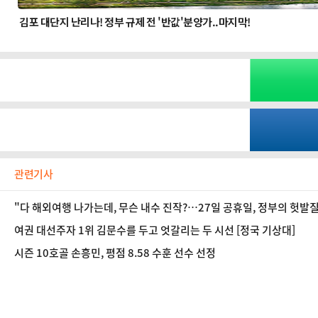
관련기사
"다 해외여행 나가는데, 무슨 내수 진작?…27일 공휴일, 정부의 헛발질"
여권 대선주자 1위 김문수를 두고 엇갈리는 두 시선 [정국 기상대]
시즌 10호골 손흥민, 평점 8.58 수훈 선수 선정