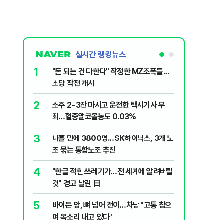
실시간 랭킹뉴스
1
6
"돈 되는 건 다한다" 작정한 MZ조폭들…
인천서 엄
소탕 작전 개시
지 않냐"
2
7
소주 2~3잔 마시고 운전한 택시기사 무
변동성 잦
죄…혈중알코올농도 0.03%
6000~
3
8
나흘 만에 3800명…SK하이닉스, 3개 노
평산책방 
조 묶는 통합노조 추진
63만명 
4
9
"한글 적힌 쓰레기가…전 세계에 알려버릴
이력서에
것" 경고 날린 日
前직원 
5
10
바이든 암, 뼈 넘어 전이…차남 "고통 참으
"X돌았네
며 목소리 내고 있다"
기'…인천