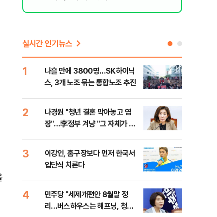
실시간 인기뉴스
1
6
나흘 만에 3800명…SK하이닉
사우
스, 3개 노조 묶는 통합노조 추진
화재
2
7
나경원 "청년 결혼 막아놓고 염
장동
장"…李정부 겨냥 "그 자체가 결
이 
혼 페널티"
3
8
이강인, 홈구장보다 먼저 한국서
바이
입단식 치른다
"고
을
4
9
민주당 "세제개편안 8월말 정
장동
리…버스하우스는 해프닝, 청년
표…