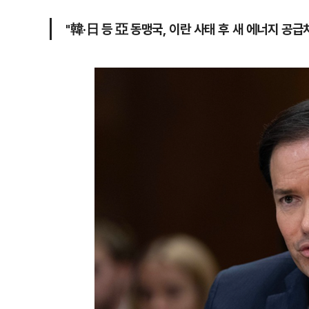
"韓·日 등 亞 동맹국, 이란 사태 후 새 에너지 공급