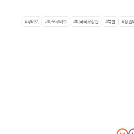
#루비오
#마코루비오
#미국국무장관
#북한
#상원