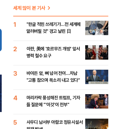
세계 많이 본 기사
1
"한글 적힌 쓰레기가…전 세계에
알려버릴 것" 경고 날린 日
2
이란, 美에 '호르무즈 개방' 앞서
병력 철수 요구
3
바이든 암, 뼈 넘어 전이…차남
"고통 참으며 목소리 내고 있다"
4
머리카락 풍성해진 트럼프, 기자
들 질문에 "'이것'이 전부"
5
사우디 남서부 아람코 정유시설서