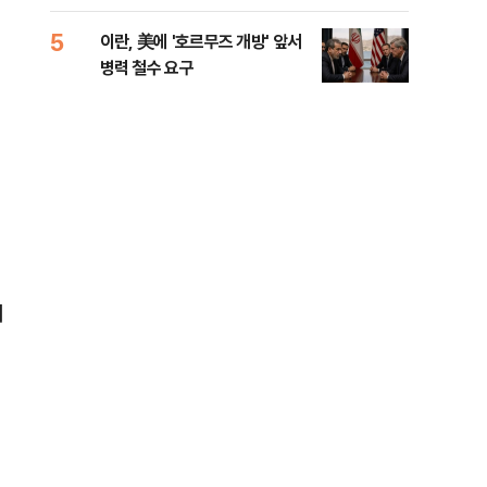
들께 송구"
길 
5
10
이란, 美에 '호르무즈 개방' 앞서
전한
병력 철수 요구
소…
이