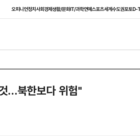
오피니언
정치
사회
경제
생활/문화
IT/과학
연예
스포츠
세계
수도권
포토
D-
 것…북한보다 위험"