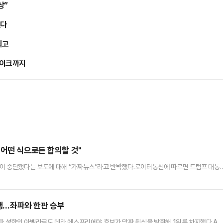
상”
췄다
최고
페이크까지
…어떤 식으로든 합의할 것"
상이 중단됐다는 보도에 대해 “가짜뉴스”라고 반박했다.로이터통신에 따르면 트럼프 대통
통해 “며칠 전 이란과 미국이 대화를 중단했다는 가짜뉴스가 보도됐다. 이는 잘못된 것이며
전, 2일 전, 하루 전, 그리고 오늘도 계속 대화해 왔다”며 “대화가 어떤 결과를 가져올지 
으로든 합의할 때가 됐다”고 덧붙였다.앞서 이란 반관영 …
선행…좌파와 한판 승부
우파 성향의 아벨라르도 데라 에스프리에야 후보가 막판 뒷심을 발휘해 1위를 차지했다.AP