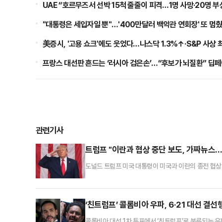
UAE “호르무즈서 선박 15척 줄줄이 피격…1명 사망·20명 부
"대통령은 세입자일 뿐"…'400만달러 백악관 연회장' 또 멈
美증시, '고용 쇼크'에도 웃었다…나스닥 1.3%↑·S&P 사상 
프랑스 대선판 흔드는 ‘러시아 검은손’…“후보가 뇌질환” 딥
관련기사
트럼프 "이란과 협상 중단 보도, 가짜뉴스
도널드 트럼프 미국 대통령이 미국과 이란의 종전 협
은 2일(현지시간) 소셜미디어(SNS) 트루스소셜을 
거짓”이라고 강조했다.그러면서 “우리는 4일 전, 3일 
무도 알 수 없으나 내가 이란에 말했듯이 이제 어떤 식
‘친트럼프’ 콜롬비아 우파, 6·21 대선 결
콜롬비아 대선 1차 투표에서 ‘친트럼프’로 분류되는 