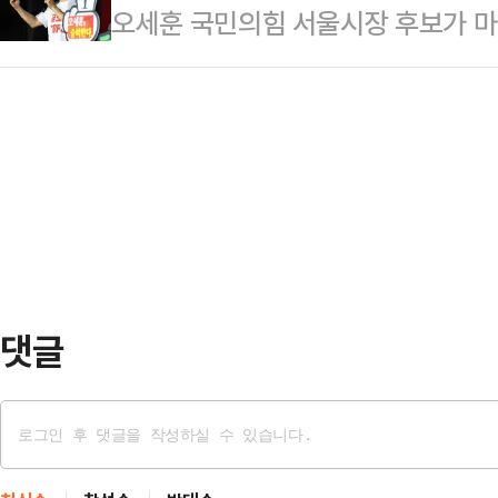
오세훈 국민의힘 서울시장 후보가 마
방선거 공식 선거운동 마지막 날인 2
금처럼 이렇게 튼튼하게 성공적으로 갈
정원오 더불어민주당 후보에게 서울시
산 북구 뉴코아아울렛 앞에서 파이널
비상계엄으로 무…
라"고 호소했다.오 후보는 2일 신
면 중앙 정부를 강력히 설득해 예산을
"서울시는 실험과 경험의 코스가 될
집권여당 부산시장이 필요하다"고 강
연습코스가 될 수 없다"며 이같이 말
서 눈시울을 붉힌…
래가 암울한데, 지금 이재명 정부의 
지켜보고 있으면, 아마도 청년들은 
이 여당일 때는 정책을…
댓글