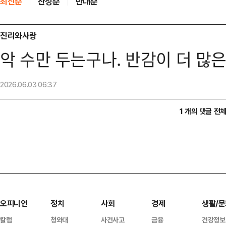
최신순
찬성순
반대순
진리와사랑
악 수만 두는구나. 반감이 더 많
2026.06.03
06:37
1 개의 댓글 전
오피니언
정치
사회
경제
생활/문
칼럼
청와대
사건사고
금융
건강정보