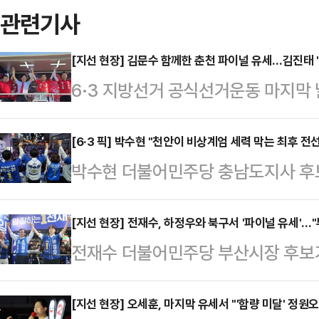
관련기사
[지선 현장] 김문수 함께한 춘천 파이널 유세…김진태
6·3 지방선거 공식선거운동 마지막
사 후보의 춘천 파이널 유세는 시작
다.2일 저녁 춘천 하이마트 사거리
[6·3 픽] 박수현 "천안이 비상계엄 세력 막는 최후 
박수현 더불어민주당 충남도지사 후보
사무원들이 자리했고, 유세차 주변에
현이 여러분과 함께 김태흠을 이길 수
현장에 도착하자 "김진태!" 연호가 
안 시민 여러분에게 간곡하게 호소한
[지선 현장] 전재수, 하정우와 북구서 '파이널 유세'…"
어깨를 두드리며 응원을 보냈다. 일
전재수 더불어민주당 부산시장 후보
천안시 불당동에서 진행된 마지막 유
마지막 날의 아쉬움과 기대를 함께 
하정우 북갑 국회의원 보궐선거 후보
나와 내일 투표장으로 향해주시기 바
원 표심을 가져갔던 김문수…
시 뛰게 만들 수 있는 무적함대가 되
[지선 현장] 오세훈, 마지막 유세서 "'함량 미달' 정
방선거에서 민주당이 압승하지 못한다