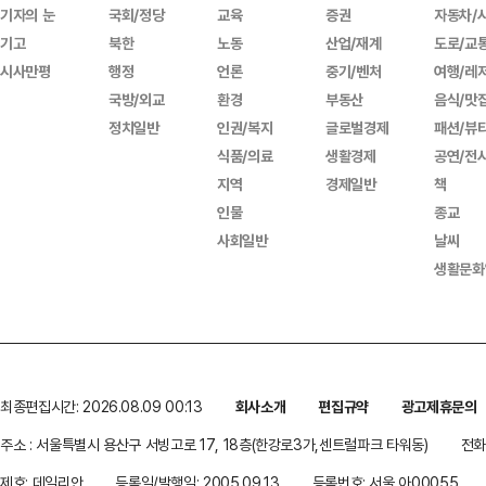
기자의 눈
국회/정당
교육
증권
자동차/
기고
북한
노동
산업/재계
도로/교
시사만평
행정
언론
중기/벤처
여행/레
국방/외교
환경
부동산
음식/맛
정치일반
인권/복지
글로벌경제
패션/뷰
식품/의료
생활경제
공연/전
지역
경제일반
책
인물
종교
사회일반
날씨
생활문화
최종편집시간: 2026.08.09 00:13
회사소개
편집규약
광고제휴문의
주소 : 서울특별시 용산구 서빙고로 17, 18층(한강로3가,센트럴파크 타워동)
전화 
제호: 데일리안
등록일/발행일: 2005.09.13
등록번호: 서울 아00055