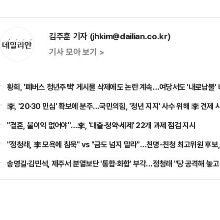
김주훈 기자 (jhkim@dailian.co.kr)
기사 모아 보기 >
황희, '폐버스 청년주택' 게시물 삭제에도 논란 계속…여당서도 '내로남불'
李, '20·30 민심' 확보에 분주…국민의힘, '청년 지지' 사수 위해 李 견제 
"결혼, 불이익 없어야"…李, '대출·청약·세제' 22개 과제 점검 지시
"정청래, 李 모욕에 침묵" vs "금도 넘지 말라"…친명-친청 최고위원 후보
송영길·김민석, 제주서 분열보단 '통합·화합' 부각…정청래 "당 공격해 놓고