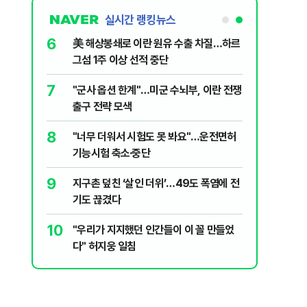
실시간 랭킹뉴스
1
6
"숙련된 모습" 통영 60대女 살인사건, 미
美 해상봉
제로 갈 가능성 있나…범인의 실체는?
그섬 1주
2
7
신동엽의 ‘농담’으로 드러난 대학로에 대한
"군사 옵
‘대중적 편견’ [이슈]
출구 전략
3
8
‘탄약 고갈 보도’에 격노한 트럼프 “유출자
"너무 더
색출하라”
기능시험
4
9
"정청래, 李 모욕에 침묵" vs "금도 넘지
지구촌 덮
말라"…친명-친청 최고위원 후보, 제주서
기도 끊
격돌
5
10
강원 동해안 '물폭탄'…도로 침수·피서객
"우리가 
고립
다" 허지