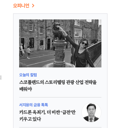
오피니언
오늘의 칼럼
지
스코틀랜드의 스토리텔링 관광 산업 전략을
배워야
서지용의 금융 톡톡
카드론 옥죄기, 더 비싼 ‘급전’만
키우고 있다