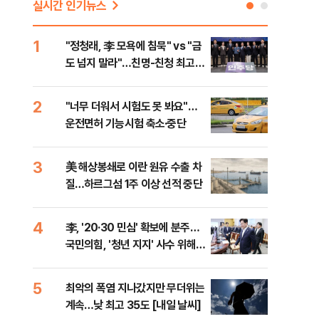
실시간 인기뉴스
1
6
"정청래, 李 모욕에 침묵" vs "금
"군
도 넘지 말라"…친명-친청 최고위
이란
원 후보, 제주서 격돌
2
7
"너무 더워서 시험도 못 봐요"…
"결
운전면허 기능시험 축소·중단
·청
3
8
美 해상봉쇄로 이란 원유 수출 차
농협
질…하르그섬 1주 이상 선적 중단
자금
4
9
李, '20·30 민심' 확보에 분주…
李, 
국민의힘, '청년 지지' 사수 위해
타?
李 견제 사활
라"
5
10
최악의 폭염 지나갔지만 무더위는
폐기
계속…낮 최고 35도 [내일 날씨]
60