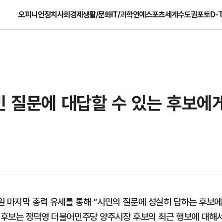
오피니언
정치
사회
경제
생활/문화
IT/과학
연예
스포츠
세계
수도권
포토
D-
민 질문에 대답할 수 있는 후보에
일 마지막 총력 유세를 통해 “시민의 질문에 성실히 답하는 후보
강 후보는 정덕영 더불어민주당 양주시장 후보의 최근 행보에 대해