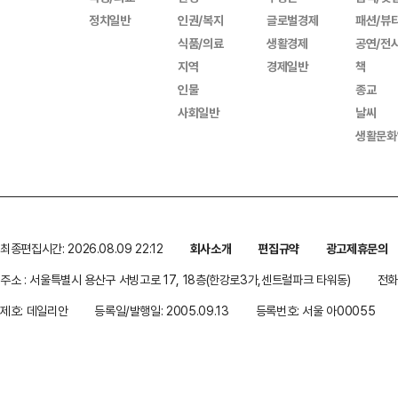
정치일반
인권/복지
글로벌경제
패션/뷰
식품/의료
생활경제
공연/전
지역
경제일반
책
인물
종교
사회일반
날씨
생활문화
최종편집시간: 2026.08.09 22:12
회사소개
편집규약
광고제휴문의
주소 : 서울특별시 용산구 서빙고로 17, 18층(한강로3가,센트럴파크 타워동)
전화 
제호: 데일리안
등록일/발행일: 2005.09.13
등록번호: 서울 아00055