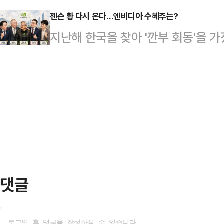
를 끌어들인 핵심은 보조금 규모가 
가 '외지인 철새'를…
면을 보실 것"이라고 예고한 지 약 두
젠슨 황 다시 온다…엔비디아 수혜주는?
수 있느냐는 '속도'였다는 분석이다.
지난해 한국을 찾아 '깐부 회동'을 
합특검은 오는 6일 윤 전 대통령의 
라가 이를 따라가지 못하면서 예상치
(CEO)가 오는 5일 추가 방한할 
정했다. 앞서 김 특검보는 전날 정례
다"2021년 크리스마스 이…
수혜주'로 쏠리고 있다.피지컬 인공지
전 대통령이 출석하는 모습을 공개하
매출이 발생할 수 있는 기업에 주목할
나 윤 전 대통령 변호인단이 "확정된
관련 업계에 따르면, 젠슨 황 CEO는
팀은 "변…
들과 회동할 예정이다.그는 방한 기
회장, 정의선 현대자동차그룹 회장,
알려졌…
댓글