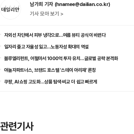
남가희 기자 (hnamee@dailian.co.kr)
기사 모아 보기 >
자외선 차단에서 피부 냉각으로…여름 뷰티 공식이 바뀐다
일자리 줄고 자율성 잃고…노동자성 확대의 역설
블루엘리펀트, 어펄마서 1000억 투자 유치…글로벌 공략 본격화
야놀자파트너스, 브랜드 호스텔 '스테이 아리재' 론칭
쿠팡, AI 쇼핑 고도화…상품 탐색·비교 더 쉽고 빠르게
관련기사