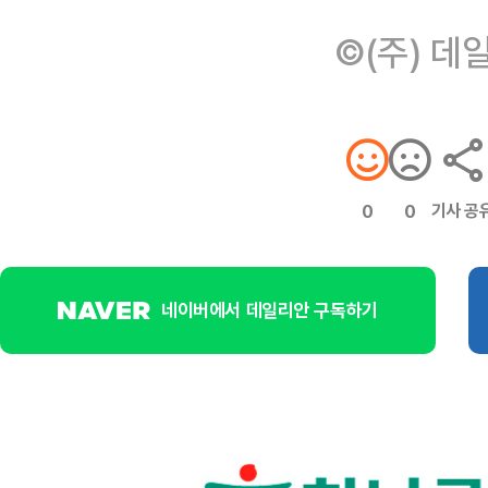
©(주) 데
기사 공
0
0
네이버에서 데일리안 구독하기