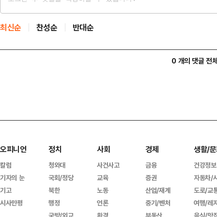
최신순
찬성순
반대순
0 개의 댓글 전
오피니언
정치
사회
경제
생활/문
칼럼
청와대
사건사고
금융
건강정보
기자의 눈
국회/정당
교육
증권
자동차/
기고
북한
노동
산업/재계
도로/교
시사만평
행정
언론
중기/벤처
여행/레
국방/외교
환경
부동산
음식/맛