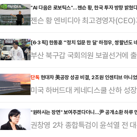
"AI 다음은 로보틱스"…젠슨 황, 한국 투자 방향 밝혔
젠슨 황 엔비디아 최고경영자(CEO)
를 공개적으로 밝히며 국내 기업들과의
반도체를 넘어 로봇·자율주행·스마트팩
[6·3 픽] 한동훈 "'정치 입문 한 달' 하정우, 쌍팔년
부산 북구갑 국회의원 보궐선거에 출
세대 성장축으로 떠오르는 가운데 엔
세를 이어가는 하정우 더불어민주당 
간 협력도 한층 확대될 것이란 전망이
달 됐는데, 쌍팔년도식 네거티브를 하
단독
현대차 美공장 성공 비결, 2조원 인센티브 아니
이베이에서 열린 '코리아 파트너 나이
미국 하버드대 케네디스쿨 산하 성장연
다"고 직격했다.한동훈 후보는 2일
문에 "우리는 항상 한국 투자를 검토
룹의 조지아 메타플랜트(HMGMA)
하 후보에 대해 "정치는 대승적으로 
중요하다…
석한 보고서를 발간했다. 국내외에서
"원하시는 장면" 보여주겠다더니…尹 공개소환 하루 
역사적 의미가 있는 선거에서는 더욱
권창영 2차 종합특검이 윤석열 전 
요 배경으로 알려졌지만 하버드대는
을 가했다.박민식 국민의힘 후보가 '
번복했다. 김지미 특검보가 친여 성향