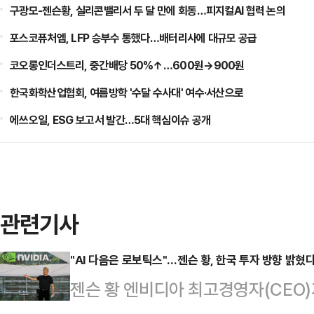
구광모-젠슨황, 실리콘밸리서 두 달 만에 회동…피지컬AI 협력 논의
포스코퓨처엠, LFP 승부수 통했다…배터리사에 대규모 공급
코오롱인더스트리, 중간배당 50%↑…600원→900원
한국화학산업협회, 여름방학 '수달 수사대' 여수·서산으로
에쓰오일, ESG 보고서 발간…5대 핵심이슈 공개
관련기사
"AI 다음은 로보틱스"…젠슨 황, 한국 투자 방향 밝혔
젠슨 황 엔비디아 최고경영자(CEO)