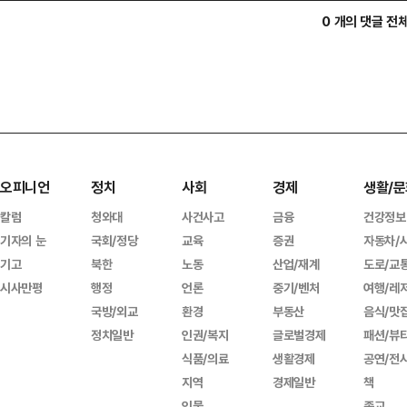
0 개의 댓글 전
오피니언
정치
사회
경제
생활/문
칼럼
청와대
사건사고
금융
건강정보
기자의 눈
국회/정당
교육
증권
자동차/
기고
북한
노동
산업/재계
도로/교
시사만평
행정
언론
중기/벤처
여행/레
국방/외교
환경
부동산
음식/맛
정치일반
인권/복지
글로벌경제
패션/뷰
식품/의료
생활경제
공연/전
지역
경제일반
책
인물
종교