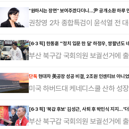
를 공개적으로 밝히며 국내 기업들과의
반도체를 넘어 로봇·자율주행·스마트팩
"원하시는 장면" 보여주겠다더니…尹 공개소환 하루 
권창영 2차 종합특검이 윤석열 전 
세대 성장축으로 떠오르는 가운데 엔
번복했다. 김지미 특검보가 친여 성향
간 협력도 한층 확대될 것이란 전망이
면을 보실 것"이라고 예고한 지 약 두
[6·3 픽] 한동훈 "'정치 입문 한 달' 하정우, 쌍팔년
이베이에서 열린 '코리아 파트너 나이
부산 북구갑 국회의원 보궐선거에 출
합특검은 오는 6일 윤 전 대통령의 
문에 "우리는 항상 한국 투자를 검토
세를 이어가는 하정우 더불어민주당 
정했다. 앞서 김 특검보는 전날 정례
중요하다…
달 됐는데, 쌍팔년도식 네거티브를 하
단독
현대차 美공장 성공 비결, 2조원 인센티브 아니
전 대통령이 출석하는 모습을 공개하
미국 하버드대 케네디스쿨 산하 성장연
다"고 직격했다.한동훈 후보는 2일
나 윤 전 대통령 변호인단이 "확정된
룹의 조지아 메타플랜트(HMGMA)
하 후보에 대해 "정치는 대승적으로 
팀은 "변…
석한 보고서를 발간했다. 국내외에서
[6·3 픽] '북갑 후보' 김성근, 사퇴 후 박민식 지지…
역사적 의미가 있는 선거에서는 더욱
부산 북구갑 국회의원 보궐선거에 출
요 배경으로 알려졌지만 하버드대는
을 가했다.박민식 국민의힘 후보가 '