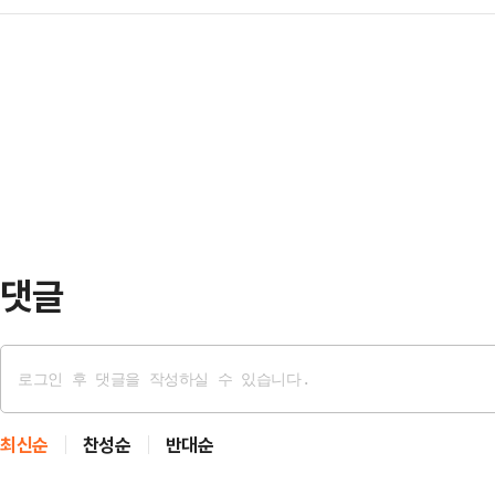
루 앞둔 2일 후보자 전격 사퇴 후 
를 끌어들인 핵심은 보조금 규모가 
가 '외지인 철새'를…
선언했다.김성근 후보는 2일 부산 
수 있느냐는 '속도'였다는 분석이다.
자회견을 열고 "구포의 삶을 살아보
라가 이를 따라가지 못하면서 예상치
달과 권력욕 채우기 위해 매우 특이
다"2021년 크리스마스 이…
같이 밝혔다.이어 한동훈 무소속 후보
주변 정치인들 모두와 각을 세우며 
산과 협조도 없이 …
댓글
최신순
찬성순
반대순